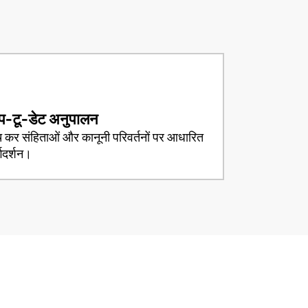
Кыргызча
Кыргызча
प-टू-डेट अनुपालन
 कर संहिताओं और कानूनी परिवर्तनों पर आधारित
Lietuviškai
्गदर्शन।
Lietuviškai