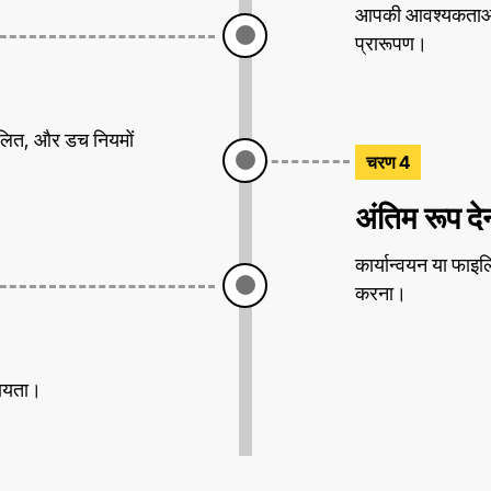
आपकी आवश्यकताओं के
प्रारूपण।
ालित, और डच नियमों
चरण 4
अंतिम रूप दे
कार्यान्वयन या फाइलि
करना।
हायता।