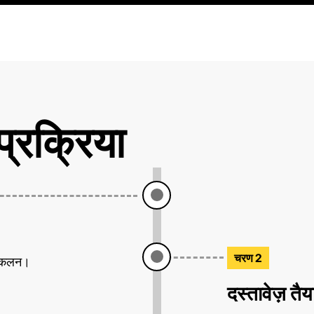
्रक्रिया
चरण 2
ा आकलन।
दस्तावेज़ तैय