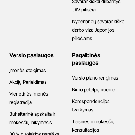
Savarankiškai dirbantys
JAV piliečiai
Nyderlandų savarankiško
darbo viza Japonijos
piliečiams
Verslo paslaugos
Pagalbinės
paslaugos
Įmonės steigimas
Verslo plano rengimas
Akcijų Perleidimas
Biuro patalpų nuoma
Vienetinės įmonės
Korespondencijos
registracija
tvarkymas
Buhalterinė apskaita ir
Teisinės ir mokesčių
mokesčių laikymasis
konsultacijos
30 % nuolaidos paraiška