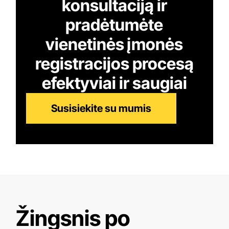
konsultaciją ir
pradėtumėte
vienetinės įmonės
registracijos procesą
efektyviai ir saugiai
Susisiekite su mumis
Žingsnis po