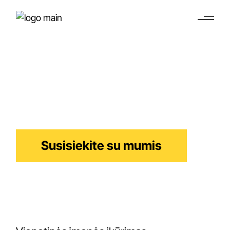
Vienetinės įmonės
registracija
Supaprastintas verslo įkūrimas Nyderlanduose
Susisiekite su mumis