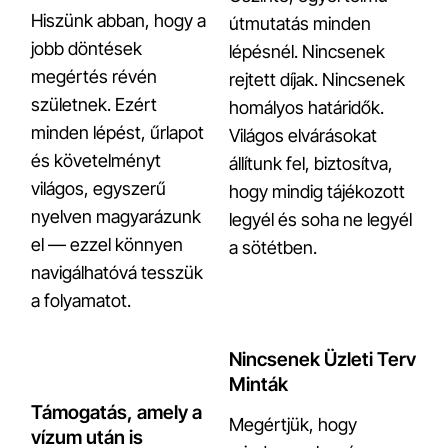
Hiszünk abban, hogy a
útmutatás minden
jobb döntések
lépésnél. Nincsenek
megértés révén
rejtett díjak. Nincsenek
születnek. Ezért
homályos határidők.
minden lépést, űrlapot
Világos elvárásokat
és követelményt
állítunk fel, biztosítva,
világos, egyszerű
hogy mindig tájékozott
nyelven magyarázunk
legyél és soha ne legyél
el — ezzel könnyen
a sötétben.
navigálhatóvá tesszük
a folyamatot.
Nincsenek Üzleti Terv
Minták
Támogatás, amely a
Megértjük, hogy
vízum után is