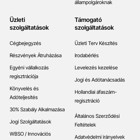
állampolgároknak
Üzleti
Támogató
szolgáltatások
szolgáltatások
Cégbejegyzés
Üzleti Terv Készítés
Részvények Átruházása
Irodabérlés
Egyéni vállalkozás
Levelezés kezelése
regisztrációja
Jogi és Adótanácsadás
Könyvelés és
Hollandiai áfaszám-
Adóteljesítés
regisztráció
30% Szabály Alkalmazása
Általános Szerződési
Jogi Szolgáltatások
Feltételek
WBSO / Innovációs
Adatvédelmi irányelvek