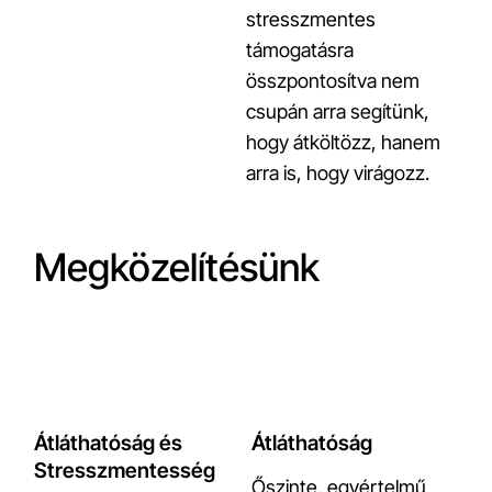
stresszmentes
támogatásra
összpontosítva nem
csupán arra segítünk,
hogy átköltözz, hanem
arra is, hogy virágozz.
Megközelítésünk
Átláthatóság és
Átláthatóság
Stresszmentesség
Őszinte, egyértelmű