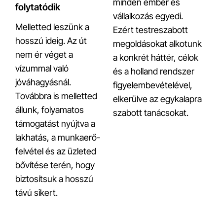
minden ember és
folytatódik
vállalkozás egyedi.
Melletted leszünk a
Ezért testreszabott
hosszú ideig. Az út
megoldásokat alkotunk
nem ér véget a
a konkrét háttér, célok
vízummal való
és a holland rendszer
jóváhagyásnál.
figyelembevételével,
Továbbra is melletted
elkerülve az egykalapra
állunk, folyamatos
szabott tanácsokat.
támogatást nyújtva a
lakhatás, a munkaerő-
felvétel és az üzleted
bővítése terén, hogy
biztosítsuk a hosszú
távú sikert.