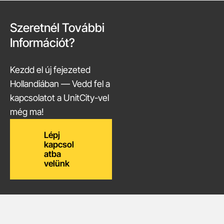
Szeretnél További
Információt?
Kezdd el új fejezeted
Hollandiában — Vedd fel a
kapcsolatot a UnitCity-vel
még ma!
Lépj
kapcsol
atba
velünk