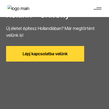
Rólunk – UnitCity
Új életet építesz Hollandiában? Már megtörtént
velünk is!
Lépj kapcsolatba velünk