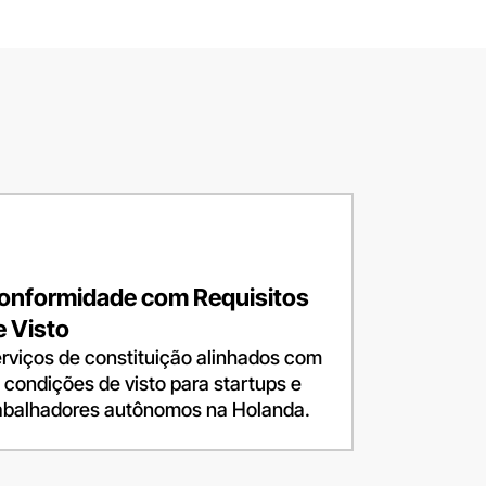
Кыр
Кыр
Liet
Liet
onformidade com Requisitos
e Visto
rviços de constituição alinhados com
 condições de visto para startups e
abalhadores autônomos na Holanda.