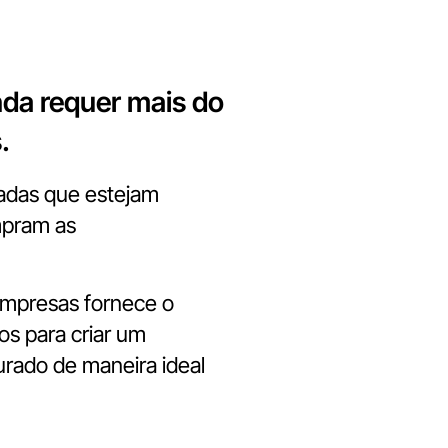
nda requer mais do
.
madas que estejam
mpram as
empresas fornece o
s para criar um
urado de maneira ideal