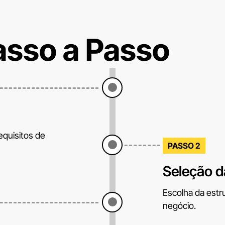
asso a Passo
equisitos de
PASSO 2
Seleção d
Escolha da estr
negócio.