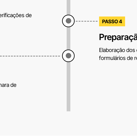
erificações de
PASSO 4
Preparaç
Elaboração dos
formulários de r
mara de