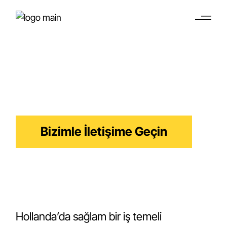
Ofis Alanı Kiralama
Hollanda Vize Başvuru Sahipleri için Esnek Ofis
Çözümleri
Bizimle İletişime Geçin
Hollanda’da sağlam bir iş temeli