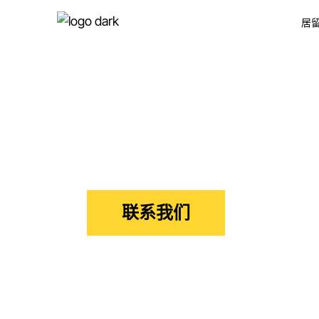
居
创
自
就
创
荷
自
自
就
信函处理
荷
荷
公
自
荷
专为荷兰签证申请者提供的专业邮件管理
公
联系我们