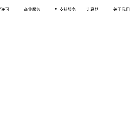
留许可
商业服务
支持服务
计算器
关于我们
业签证
公司注册
商业计划开发
雇签证
股份转让
办公空间租赁
业签证
注册个体经营
信函处理
业签证
公司注册
商业计划开发
兰求职年签证
簿记与税务合规
法律与税务咨询
雇签证
股份转让
办公空间租赁
雇的美国国民
30% 税收优惠申请
荷兰增值税号注册
业签证
注册个体经营
信函处理
兰自雇签证—面向日本
法律服务
兰求职年签证
簿记与税务合规
法律与税务咨询
民
WBSO / 创新盒支持
雇的美国国民
30% 税收优惠申请
荷兰增值税号注册
知识产权（IP）保护
兰自雇签证—面向日本
法律服务
民
WBSO / 创新盒支持
知识产权（IP）保护