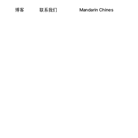
博客
联系我们
Mandarin Chines
English
Nederlands
Türkçe
English
हिन्दी
Nederlands
Українська
Türkçe
Русский
हिन्दी
Deutsch
Українська
Français
Русский
Español
Deutsch
Български
Français
Eesti
Español
Italiano
Български
ქართული
Eesti
Română
Italiano