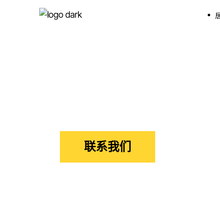
创
自
就
创
荷
自
就
荷兰-美国友
荷
荷
公
荷
美国企业家前往荷兰的途径
公
联系我们