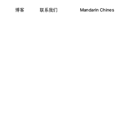
博客
联系我们
Mandarin Chines
English
Nederlands
Türkçe
English
हिन्दी
Nederlands
Українська
Türkçe
证
Русский
हिन्दी
Deutsch
Українська
Français
Русский
Español
Deutsch
Български
Français
Eesti
Español
Italiano
Български
ქართული
Eesti
Română
Italiano