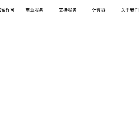
居留许可
商业服务
支持服务
计算器
关于我们
业签证
公司注册
商业计划开发
雇签证
股份转让
办公空间租赁
业签证
注册个体经营
信函处理
业签证
公司注册
商业计划开发
兰求职年签证
簿记与税务合规
法律与税务咨询
雇签证
股份转让
办公空间租赁
自雇的美国国民
30% 税收优惠申请
荷兰增值税号注册
业签证
注册个体经营
信函处理
好条约（DAFT）签
兰自雇签证—面向日本
法律服务
兰求职年签证
簿记与税务合规
法律与税务咨询
民
WBSO / 创新盒支持
自雇的美国国民
30% 税收优惠申请
荷兰增值税号注册
知识产权（IP）保护
兰自雇签证—面向日本
法律服务
民
WBSO / 创新盒支持
知识产权（IP）保护