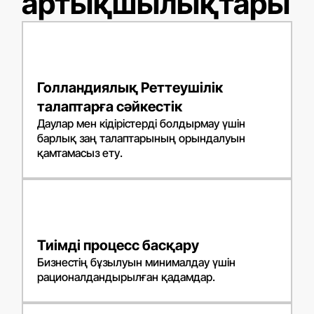
артықшылықтары
Голландиялық Реттеушілік
талаптарға сәйкестік
Даулар мен кідірістерді болдырмау үшін
барлық заң талаптарының орындалуын
қамтамасыз ету.
Тиімді процесс басқару
Бизнестің бұзылуын минималдау үшін
рационалдандырылған қадамдар.