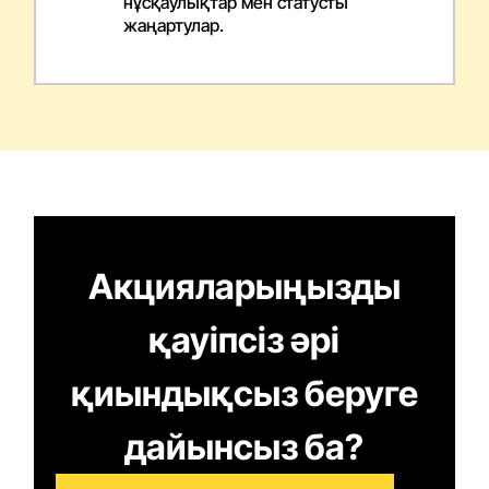
нұсқаулықтар мен статусты
жаңартулар.
Акцияларыңызды
қауіпсіз әрі
қиындықсыз беруге
дайынсыз ба?