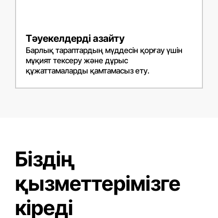
Тәуекелдерді азайту
Барлық тараптардың мүддесін қорғау үшін
мұқият тексеру және дұрыс
құжаттамаларды қамтамасыз ету.
Біздің
қызметтерімізге
кіреді