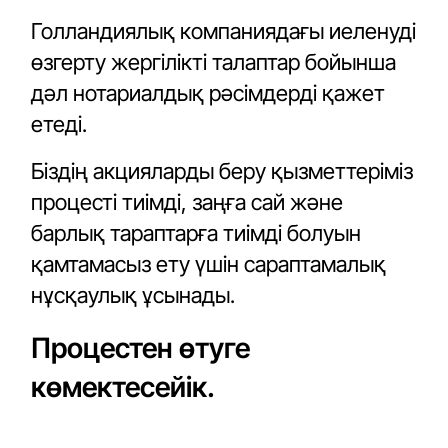
Голландиялық компаниядағы иеленуді
өзгерту жергілікті талаптар бойынша
дәл нотариалдық рәсімдерді қажет
етеді.
Біздің акцияларды беру қызметтеріміз
процесті тиімді, заңға сай және
барлық тараптарға тиімді болуын
қамтамасыз ету үшін сараптамалық
нұсқаулық ұсынады.
Процестен өтуге
көмектесейік.