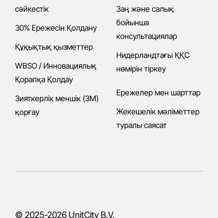
сәйкестік
Заң және салық
бойынша
30% Ережесін Қолдану
консультациялар
Құқықтық қызметтер
Нидерландтағы ҚҚС
WBSO / Инновациялық
нөмірін тіркеу
Қорапқа Қолдау
Ережелер мен шарттар
Зияткерлік меншік (ЗМ)
Жекешелік мәліметтер
қорғау
туралы саясат
© 2025-2026
UnitCity B.V.