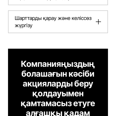
Шарттарды қарау және келіссөз
жүргізу
Компанияңыздың
болашағын кәсіби
акцияларды беру
қолдауымен
қамтамасыз етуге
алғашқы қадам