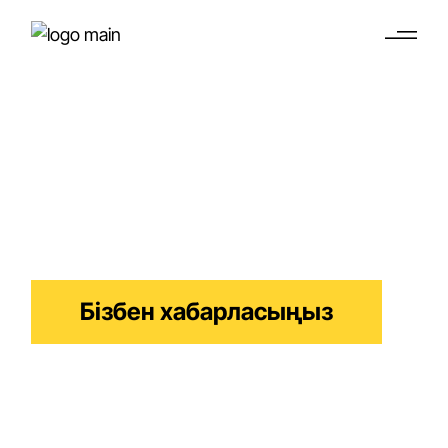
Акциялар
меншігін беру
Нидерландыда акцияларыңыздың иелігін оңай
ауыстыру жолдары
Бізбен хабарласыңыз