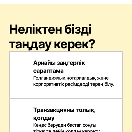
Неліктен бізді
таңдау керек?
Арнайы заңгерлік
сараптама
Голландиялық нотариалдық және
корпоративтік рәсімдерді терең білу.
Транзакцияны толық
қолдау
Кеңес беруден бастап соңғы
тіркеуге дейін қолдау көрсету.