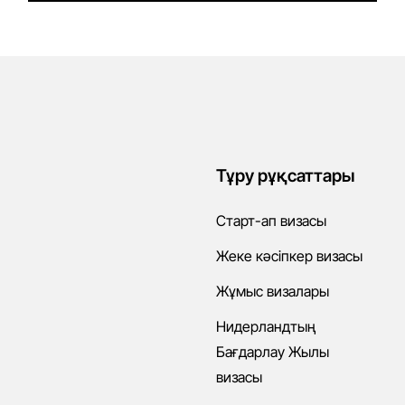
Тұру рұқсаттары
Старт-ап визасы
Жеке кәсіпкер визасы
Жұмыс визалары
Нидерландтың
Бағдарлау Жылы
визасы