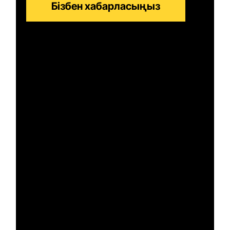
Бізбен хабарласыңыз