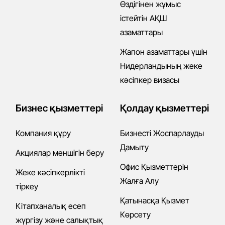
Өздігінен жұмыс
істейтін АҚШ
азаматтары
Жапон азаматтары үшін
Нидерландының жеке
кәсіпкер визасы
Бизнес қызметтері
Қолдау қызметтері
Компания құру
Бизнесті Жоспарлауды
Дамыту
Акциялар меншігін беру
Офис Қызметтерін
Жеке кәсіпкерлікті
Жалға Алу
тіркеу
Қатынасқа Қызмет
Кітапханалық есеп
Көрсету
жүргізу және салықтық