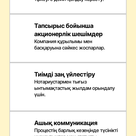
Тапсырыс бойынша
акционерлік шешімдер
Компания құрылымы мен
басқаруына сәйкес жоспарлар.
Тиімді заң үйлестіру
Нотариустармен тығыз
ынтымақтастық жылдам орындалу
үшін.
Ашық коммуникация
Процестің барлық кезеңінде түсінікті