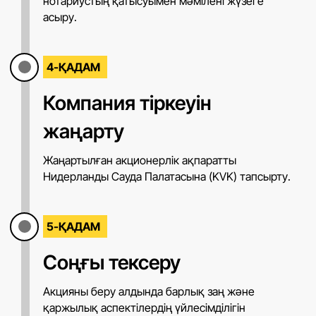
нотариустың қатысуымен мәмілені жүзеге
асыру.
4-ҚАДАМ
Компания тіркеуін
жаңарту
Жаңартылған акционерлік ақпаратты
Нидерланды Сауда Палатасына (KVK) тапсырту.
5-ҚАДАМ
Соңғы тексеру
Акцияны беру алдында барлық заң және
қаржылық аспектілердің үйлесімділігін