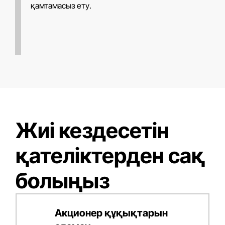
қамтамасыз ету.
Жиі кездесетін
қателіктерден сақ
болыңыз
Акционер құқықтарын