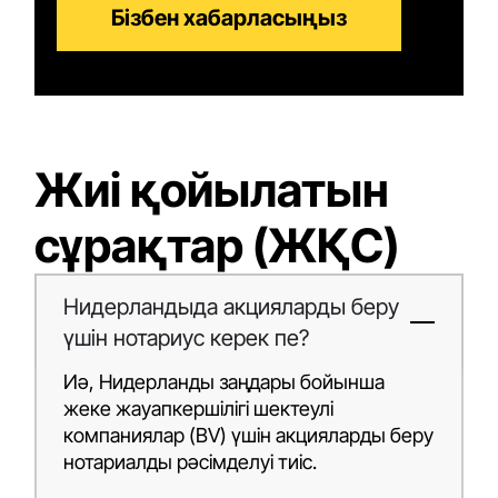
Бізбен хабарласыңыз
Жиі қойылатын
сұрақтар (ЖҚС)
Нидерландыда акцияларды беру
үшін нотариус керек пе?
Иә, Нидерланды заңдары бойынша
жеке жауапкершілігі шектеулі
компаниялар (BV) үшін акцияларды беру
нотариалды рәсімделуі тиіс.