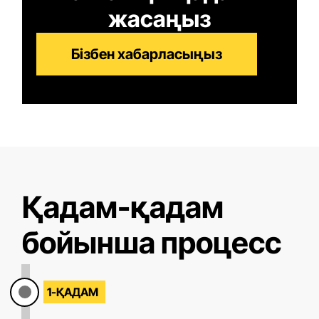
жасаңыз
Бізбен хабарласыңыз
Қадам-қадам
бойынша процесс
1-ҚАДАМ