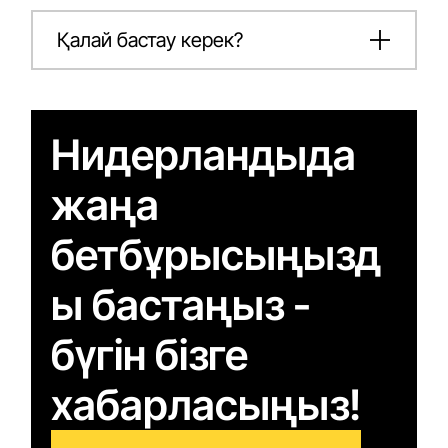
Қалай бастау керек?
Нидерландыда
жаңа
бетбұрысыңызд
ы бастаңыз -
бүгін бізге
хабарласыңыз!