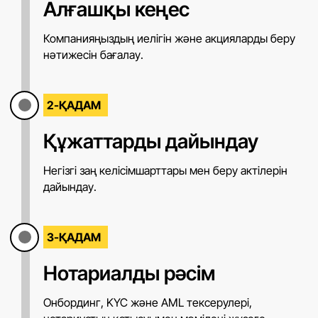
Алғашқы кеңес
Компанияңыздың иелігін және акцияларды беру
нәтижесін бағалау.
2-ҚАДАМ
Құжаттарды дайындау
Негізгі заң келісімшарттары мен беру актілерін
дайындау.
3-ҚАДАМ
Нотариалды рәсім
Онбординг, KYC және AML тексерулері,