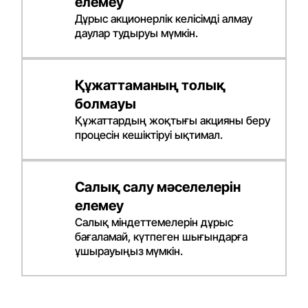
елемеу
Дұрыс акционерлік келісімді алмау
даулар тудыруы мүмкін.
Құжаттаманың толық
болмауы
Құжаттардың жоқтығы акцияны беру
процесін кешіктіруі ықтимал.
Салық салу мәселелерін
елемеу
Салық міндеттемелерін дұрыс
бағаламай, күтпеген шығындарға
ұшырауыңыз мүмкін.