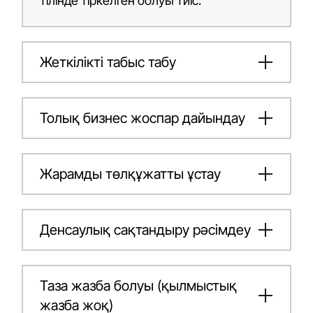
тілінде тіркелген болуы тиіс.
Жеткілікті табыс табу
Толық бизнес жоспар дайындау
Жарамды төлқұжатты ұстау
Денсаулық сақтандыру рәсімдеу
Таза жазба болуы (қылмыстық
жазба жоқ)