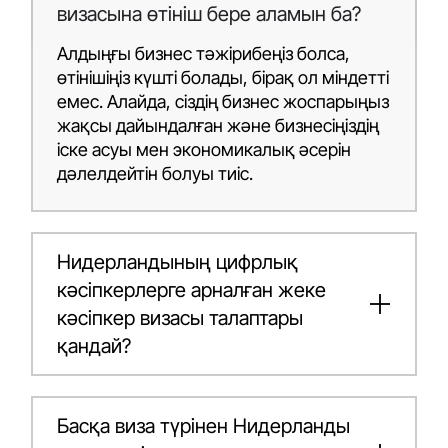
визасына өтініш бере аламын ба?
Алдыңғы бизнес тәжірибеңіз болса,
өтінішіңіз күшті болады, бірақ ол міндетті
емес. Алайда, сіздің бизнес жоспарыңыз
жақсы дайындалған және бизнесіңіздің
іске асуы мен экономикалық әсерін
дәлелдейтін болуы тиіс.
Нидерландының цифрлық
кәсіпкерлерге арналған жеке
кәсіпкер визасы талаптары
қандай?
Басқа виза түрінен Нидерланды