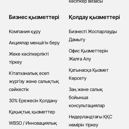
кәсіпкер визасы
Бизнес қызметтері
Қолдау қызметтері
Компания құру
Бизнесті Жоспарлауды
Дамыту
Акциялар меншігін беру
Офис Қызметтерін
Жеке кәсіпкерлікті
Жалға Алу
тіркеу
Қатынасқа Қызмет
Кітапханалық есеп
Көрсету
жүргізу және салықтық
сәйкестік
Заң және салық
бойынша
30% Ережесін Қолдану
консультациялар
Құқықтық қызметтер
Нидерландтағы ҚҚС
WBSO / Инновациялық
нөмірін тіркеу