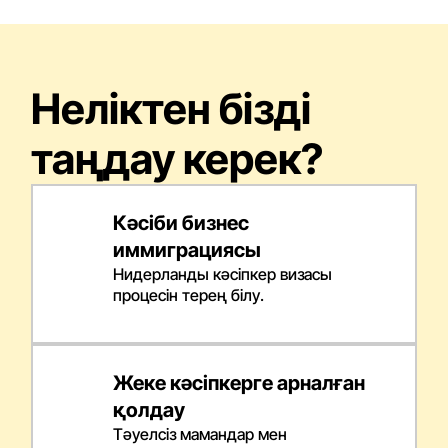
Неліктен бізді
таңдау керек?
Кәсіби бизнес
иммиграциясы
Нидерланды кәсіпкер визасы
процесін терең білу.
Жеке кәсіпкерге арналған
қолдау
Тәуелсіз мамандар мен