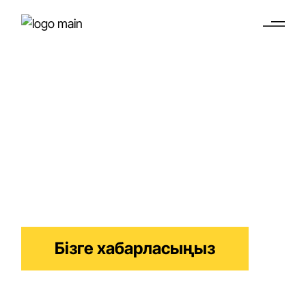
Нидерландының
жеке кәсіпкер
визасы
Нидерландыда кәсіпкерлік жолыңызды
бастаңыз
Бізге хабарласыңыз