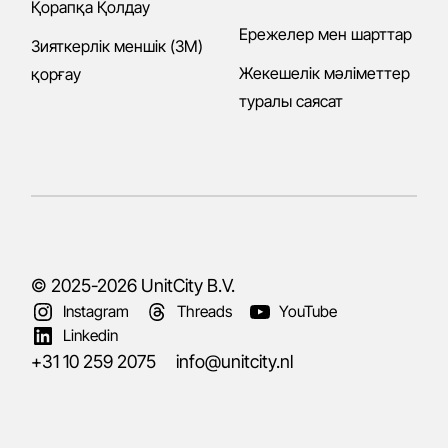
Қорапқа Қолдау
Ережелер мен шарттар
Зияткерлік меншік (ЗМ)
Жекешелік мәліметтер
қорғау
туралы саясат
© 2025-2026
UnitCity B.V.
Instagram
Threads
YouTube
Linkedin
+31 10 259 2075
info@unitcity.nl