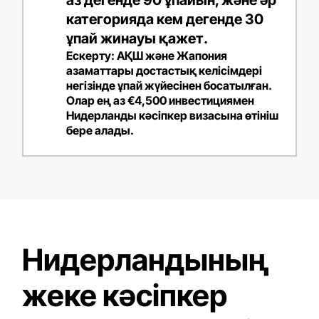
категорияда кем дегенде 30
ұпай жинауы қажет.
Ескерту: АҚШ және Жапония
азаматтары достастық келісімдері
негізінде ұпай жүйесінен босатылған.
Олар ең аз €4,500 инвестициямен
Нидерланды кәсіпкер визасына өтініш
бере алады.
Нидерландының
жеке кәсіпкер