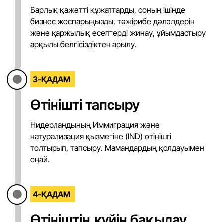
Барлық қажетті құжаттарды, соның ішінде
бизнес жоспарыңызды, тәжірибе дәлелдерін
және қаржылық есептерді жинау, ұйымдастыру
арқылы белгісіздіктен арылу.
3-ҚАДАМ
Өтінішті тапсыру
Нидерландының Иммиграция және
натурализация қызметіне (IND) өтінішті
толтырып, тапсыру. Мамандардың қолдауымен
оңай.
4-ҚАДАМ
Өтініштің күйін бақылау