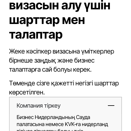
визасын алу үшін
шарттар мен
талаптар
Жеке кәсіпкер визасына үміткерлер
бірнеше заңдық және бизнес
талаптарға сай болуы керек.
Төменде сізге қажетті негізгі шарттар
көрсетілген.
Компания тіркеу
Бизнес Нидерландының Сауда
палатасына немесе KVK-ға нидерланд