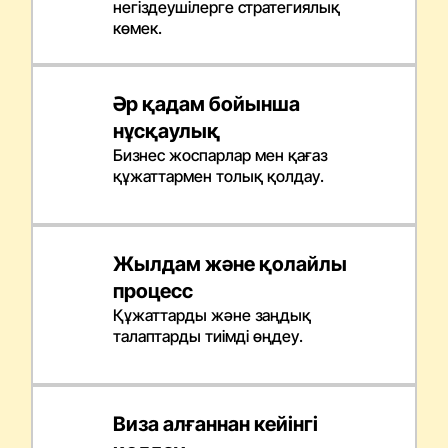
негіздеушілерге стратегиялық
көмек.
Әр қадам бойынша
нұсқаулық
Бизнес жоспарлар мен қағаз
құжаттармен толық қолдау.
Жылдам және қолайлы
процесс
Құжаттарды және заңдық
талаптарды тиімді өңдеу.
Виза алғаннан кейінгі