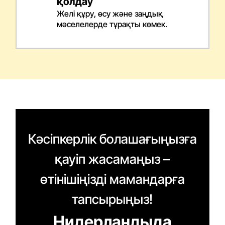
қолдау
Желі құру, өсу және заңдық
мәселелерде тұрақты көмек.
Кәсіпкерлік болашағыңызға
қауіп жасамаңыз –
өтінішіңізді мамандарға
тапсырыңыз!
Нидерландыда