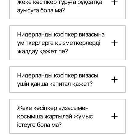
жеке кәсіпкер тұруға рұқсатқа
ауысуға бола ма?
Нидерланды кәсіпкер визасына
үміткерлерге қызметкерлерді
жалдау қажет пе?
Нидерланды кәсіпкер визасы
үшін қанша капитал қажет?
Жеке кәсіпкер визасымен
қосымша жартылай жұмыс
істеуге бола ма?