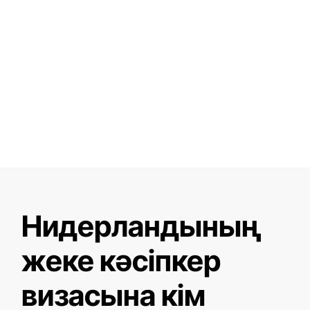
Нидерландының
жеке кәсіпкер
визасына кім