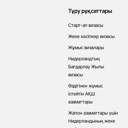
Тұру рұқсаттары
Старт-ап визасы
Жеке кәсіпкер визасы
Жұмыс визалары
Нидерландтың
Бағдарлау Жылы
визасы
Өздігінен жұмыс
істейтін АҚШ
азаматтары
Жапон азаматтары үшін
Нидерландының жеке