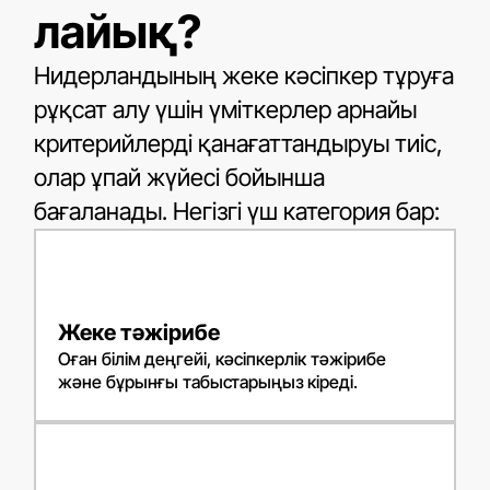
лайық?
Нидерландының жеке кәсіпкер тұруға
рұқсат алу үшін үміткерлер арнайы
критерийлерді қанағаттандыруы тиіс,
олар ұпай жүйесі бойынша
бағаланады. Негізгі үш категория бар:
Жеке тәжірибе
Оған білім деңгейі, кәсіпкерлік тәжірибе
және бұрынғы табыстарыңыз кіреді.