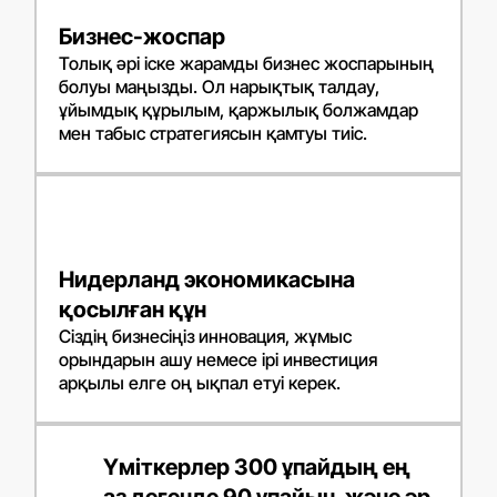
Бизнес-жоспар
Толық әрі іске жарамды бизнес жоспарының
болуы маңызды. Ол нарықтық талдау,
ұйымдық құрылым, қаржылық болжамдар
мен табыс стратегиясын қамтуы тиіс.
Нидерланд экономикасына
қосылған құн
Сіздің бизнесіңіз инновация, жұмыс
орындарын ашу немесе ірі инвестиция
арқылы елге оң ықпал етуі керек.
Үміткерлер 300 ұпайдың ең
аз дегенде 90 ұпайын, және әр