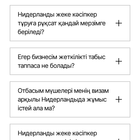
Нидерланды жеке кәсіпкер
тұруға рұқсат қандай мерзімге
беріледі?
Егер бизнесім жеткілікті табыс
таппаса не болады?
Отбасым мүшелері менің визам
арқылы Нидерландыда жұмыс
істей ала ма?
Нидерланды жеке кәсіпкер