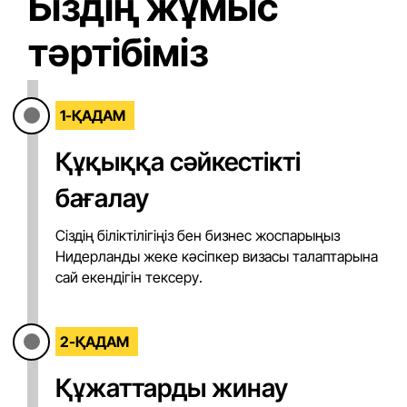
Біздің жұмыс
тәртібіміз
1-ҚАДАМ
Құқыққа сәйкестікті
бағалау
Сіздің біліктілігіңіз бен бизнес жоспарыңыз
Нидерланды жеке кәсіпкер визасы талаптарына
сай екендігін тексеру.
2-ҚАДАМ
Құжаттарды жинау