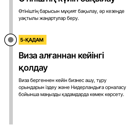
Өтініштің барысын мұқият бақылау, әр кезеңде
уақтылы жаңартулар беру.
5-ҚАДАМ
Виза алғаннан кейінгі
қолдау
Виза бергеннен кейін бизнес ашу, тұру
орындарын іздеу және Нидерландыға орналасу
бойынша маңызды қадамдарда көмек көрсету.