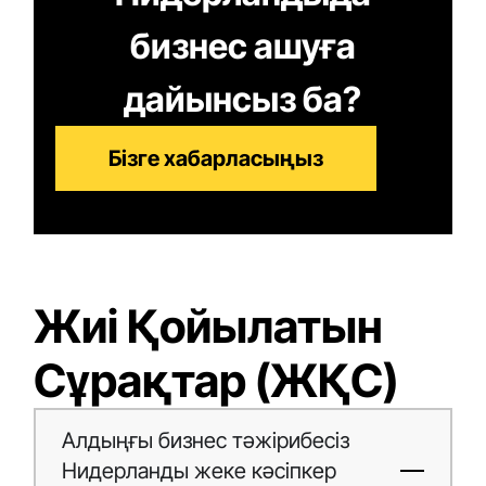
бизнес ашуға
дайынсыз ба?
Бізге хабарласыңыз
Жиі Қойылатын
Сұрақтар (ЖҚС)
Алдыңғы бизнес тәжірибесіз
Нидерланды жеке кәсіпкер