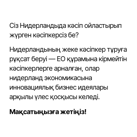
Сіз Нидерландыда кәсіп ойластырып
жүрген кәсіпкерсіз бе?
Нидерландының жеке кәсіпкер тұруға
рұқсат беруі — ЕО құрамына кірмейтін
кәсіпкерлерге арналған, олар
нидерланд экономикасына
инновациялық бизнес идеялары
арқылы үлес қосқысы келеді.
Мақсатыңызға жетіңіз!