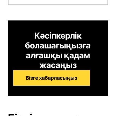
Кәсіпкерлік
болашағыңызға
алғашқы қадам
жасаңыз
Бізге хабарласыңыз