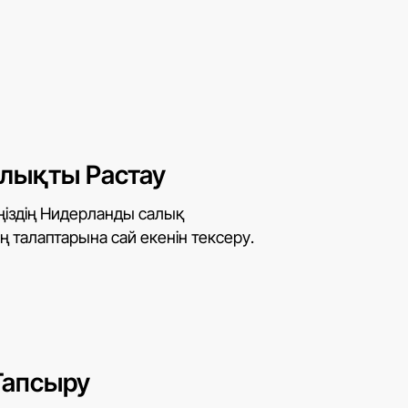
лықты Растау
ігіңіздің Нидерланды салық
 талаптарына сай екенін тексеру.
 Тапсыру