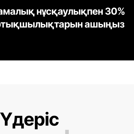
тамалық нұсқаулықпен 30%
артықшылықтарын ашыңыз
Үдеріс