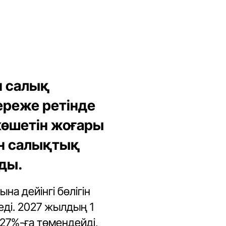
н салық
 ереже ретінде
көшетін жоғары
ен салықтық
ды.
а дейінгі бөлігін
еді. 2027 жылдың 1
 27%-ға төмендейді,