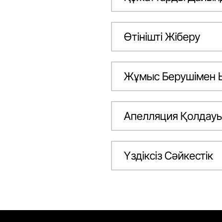
Өтінішті Жіберу
Жұмыс Берушімен 
Апелляция Қолдау
Үздіксіз Сәйкестік