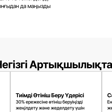
рынғыдан да маңызды
Негізгі Артықшылықт
Тиімді Өтініш Беру Үдерісі
С
30% ережесіне өтініш беруіңізді
Е
жеңілдету және жеделдету үшін
же