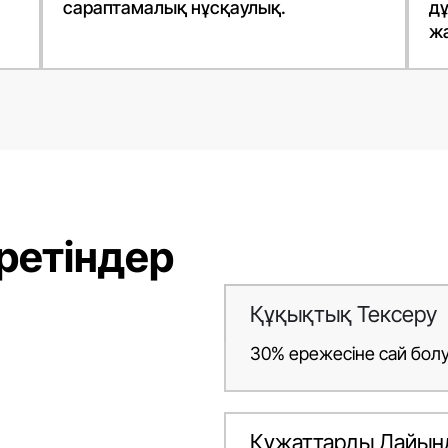
сараптамалық нұсқаулық.
дұ
ж
іретіндер
Құқықтық Тексеру
30% ережесіне сай болу үш
Құжаттарды Дайын