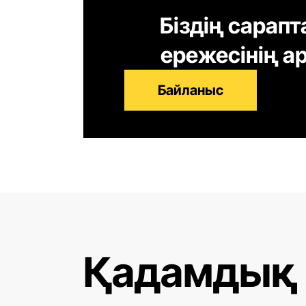
Біздің сарап
ережесінің 
Байланыс
Қадамдық 