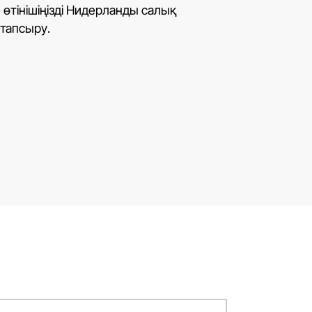
өтінішіңізді Нидерланды салық
тапсыру.