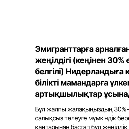
Эмигранттарға арналға
жеңілдігі (кеңінен 30%
белгілі) Нидерландыға 
білікті мамандарға үлк
артықшылықтар ұсына
Бұл жалпы жалақыңыздың 30%-ын
салықсыз төлеуге мүмкіндік бер
қаңтарынан бастап бұл жеңілдік