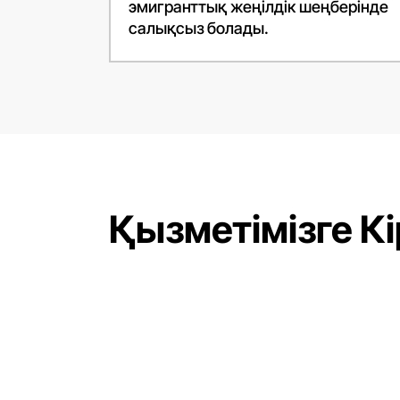
эмигранттық жеңілдік шеңберінде
салықсыз болады.
Қызметімізге К