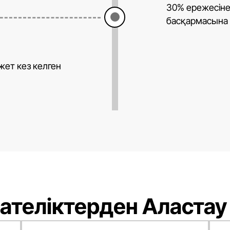
30% ережесіне 
басқармасына 
жет кез келген
ателіктерден Аластау