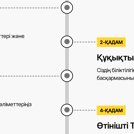
ттері және
2-ҚАДАМ
Құқықты
Сіздің біліктіл
басқармасының
ліметтеріңіз
4-ҚАДАМ
Өтінішті