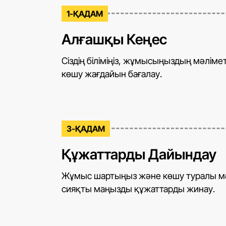
1-ҚАДАМ
Алғашқы Кеңес
Сіздің біліміңіз, жұмысыңыздың мәліме
көшу жағдайын бағалау.
3-ҚАДАМ
Құжаттарды Дайындау
Жұмыс шартыңыз және көшу туралы мә
сияқты маңызды құжаттарды жинау.