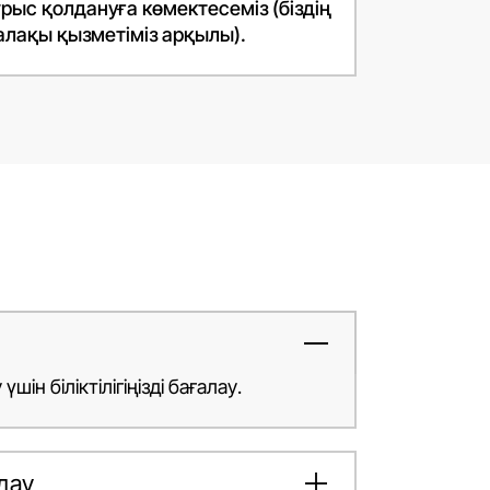
рыс қолдануға көмектесеміз (біздің
алақы қызметіміз арқылы).
ін біліктілігіңізді бағалау.
дау