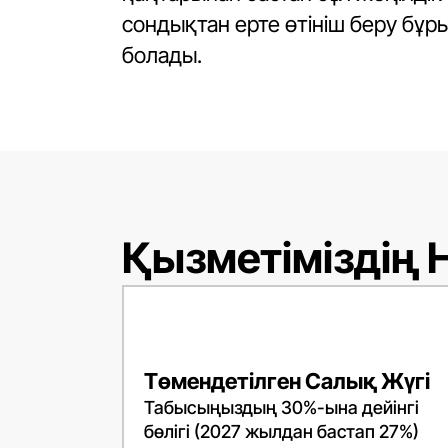
сондықтан ерте өтініш беру бұ
болады.
Қызметіміздің 
Төмендетілген Салық Жүгі
Табысыңыздың 30%-ына дейінгі
бөлігі (2027 жылдан бастап 27%)