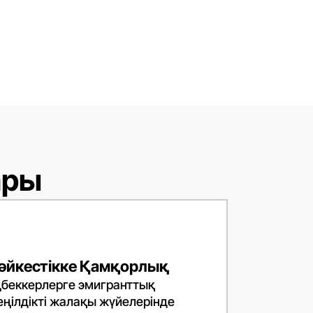
К
К
Li
ары
Li
әйкестікке Қамқорлық
ңбеккерлерге эмигранттық
ңілдікті жалақы жүйелерінде