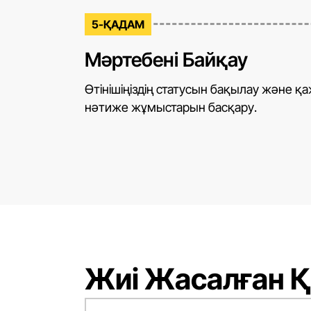
5-ҚАДАМ
Мәртебені Байқау
Өтінішіңіздің статусын бақылау және қа
нәтиже жұмыстарын басқару.
Жиі Жасалған Қ