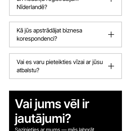
Nīderlandē?
Kā jūs apstrādājat biznesa
korespondenci?
Vai es varu pieteikties vīzai ar jūsu
atbalstu?
Vai jums vēl ir
jautājumi?
Sazinieties ar mums — mēs labprāt