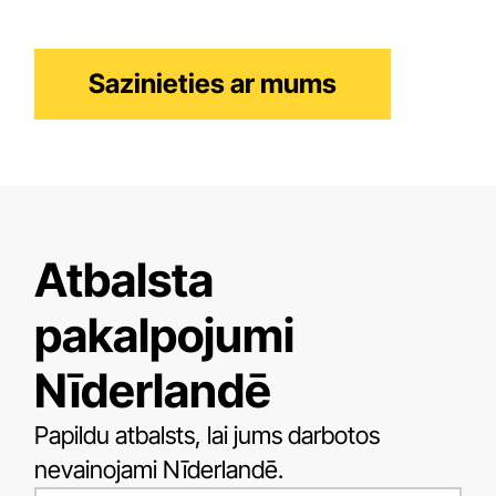
pakalpojumu klāstu, lai palīdzētu jums izveidot
uzņēmumu un stiprināt jūsu vīzas pieteikumu.
Sazinieties ar mums
Atbalsta
pakalpojumi
Nīderlandē
Papildu atbalsts, lai jums darbotos
nevainojami Nīderlandē.