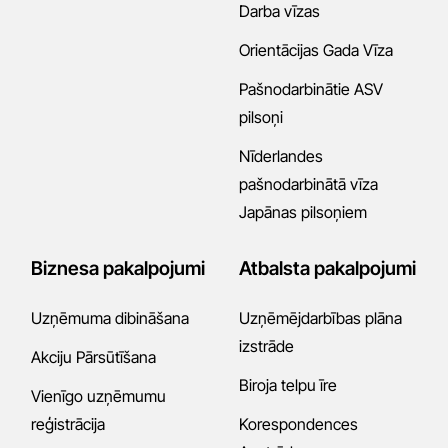
Darba vīzas
Orientācijas Gada Vīza
Pašnodarbinātie ASV
pilsoņi
Nīderlandes
pašnodarbinātā vīza
Japānas pilsoņiem
Biznesa pakalpojumi
Atbalsta pakalpojumi
Uzņēmuma dibināšana
Uzņēmējdarbības plāna
izstrāde
Akciju Pārsūtīšana
Biroja telpu īre
Vienīgo uzņēmumu
reģistrācija
Korespondences