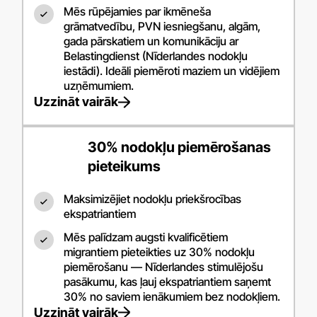
Mēs rūpējamies par ikmēneša
grāmatvedību, PVN iesniegšanu, algām,
gada pārskatiem un komunikāciju ar
Belastingdienst (Nīderlandes nodokļu
iestādi). Ideāli piemēroti maziem un vidējiem
uzņēmumiem.
Uzzināt vairāk
30% nodokļu piemērošanas
pieteikums
Maksimizējiet nodokļu priekšrocības
ekspatriantiem
Mēs palīdzam augsti kvalificētiem
migrantiem pieteikties uz 30% nodokļu
piemērošanu — Nīderlandes stimulējošu
pasākumu, kas ļauj ekspatriantiem saņemt
30% no saviem ienākumiem bez nodokļiem.
Uzzināt vairāk