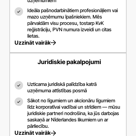
uzņēmumiem
Ideāla pašnodarbinātiem profesionāļiem vai
mazo uzņēmumu īpašniekiem. Mēs
pārvaldām visu procesu, tostarp KvK
reģistrāciju, PVN numura izveidi un citas
lietas.
Uzzināt vairāk
Juridiskie pakalpojumi
Uzticama juridiskā palīdzība katrā
uzņēmuma attīstības posmā
Sākot no līgumiem un akcionāru līgumiem
līdz korporatīvai vadībai un strīdiem — mūsu
juridiskie partneri nodrošina, ka jūs darbojas
saskaņā ar Nīderlandes likumiem un ar
pārliecību.
Uzzināt vairāk