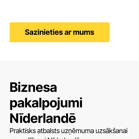
nodrošinām visu, kas jums nepieciešams, lai
izveidotu spēcīgu pamatu panākumiem
Nīderlandē.
Sazinieties ar mums
Biznesa
pakalpojumi
Nīderlandē
Praktisks atbalsts uzņēmuma uzsākšanai