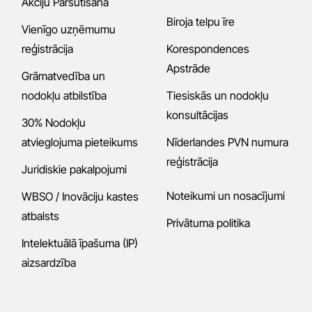
Akciju Pārsūtīšana
Biroja telpu īre
Vienīgo uzņēmumu
reģistrācija
Korespondences
Apstrāde
Grāmatvedība un
nodokļu atbilstība
Tiesiskās un nodokļu
konsultācijas
30% Nodokļu
atvieglojuma pieteikums
Nīderlandes PVN numura
reģistrācija
Juridiskie pakalpojumi
Noteikumi un nosacījumi
WBSO / Inovāciju kastes
atbalsts
Privātuma politika
Intelektuālā īpašuma (IP)
aizsardzība