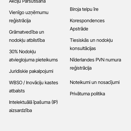
Akciju Pārsūtīšana
Biroja telpu īre
Vienīgo uzņēmumu
reģistrācija
Korespondences
Apstrāde
Grāmatvedība un
nodokļu atbilstība
Tiesiskās un nodokļu
konsultācijas
30% Nodokļu
atvieglojuma pieteikums
Nīderlandes PVN numura
reģistrācija
Juridiskie pakalpojumi
Noteikumi un nosacījumi
WBSO / Inovāciju kastes
atbalsts
Privātuma politika
Intelektuālā īpašuma (IP)
aizsardzība