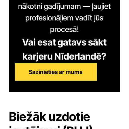
nākotni gadījumam — ļaujiet
profesionāļiem vadīt jūs
procesā!
Vai esat gatavs sākt
karjeru Nīderlandē?
Sazinieties ar mums
Biežāk uzdotie