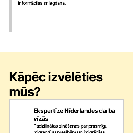
informācijas sniegšana.
Kāpēc izvēlēties
mūs?
Ekspertīze Nīderlandes darba
vīzās
Padziļinātas zināšanas par prasmīgu
migrantūru prasībām un imigrācijas