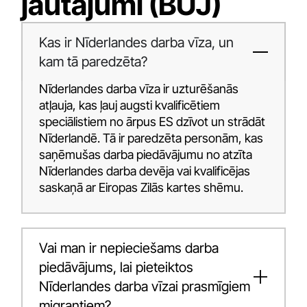
jautājumi (BUJ)
Kas ir Nīderlandes darba vīza, un
kam tā paredzēta?
Nīderlandes darba vīza ir uzturēšanās
atļauja, kas ļauj augsti kvalificētiem
speciālistiem no ārpus ES dzīvot un strādāt
Nīderlandē. Tā ir paredzēta personām, kas
saņēmušas darba piedāvājumu no atzīta
Nīderlandes darba devēja vai kvalificējas
saskaņā ar Eiropas Zilās kartes shēmu.
Vai man ir nepieciešams darba
piedāvājums, lai pieteiktos
Nīderlandes darba vīzai prasmīgiem
migrantiem?