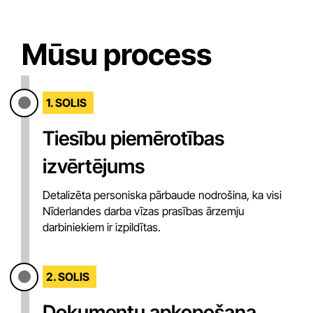
Mūsu process
1. SOLIS
Tiesību piemērotības
izvērtējums
Detalizēta personiska pārbaude nodrošina, ka visi
Nīderlandes darba vīzas prasības ārzemju
darbiniekiem ir izpildītas.
2. SOLIS
Dokumentu apkopošana