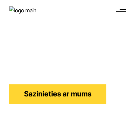
Nīderlandes darba
vīza
Prasmīgiem speciālistiem, kas vēlas strādāt
Nīderlandē
Sazinieties ar mums