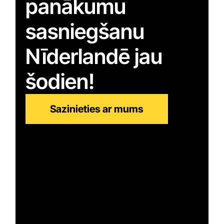
panākumu
sasniegšanu
Nīderlandē jau
šodien!
Sazinieties ar mums