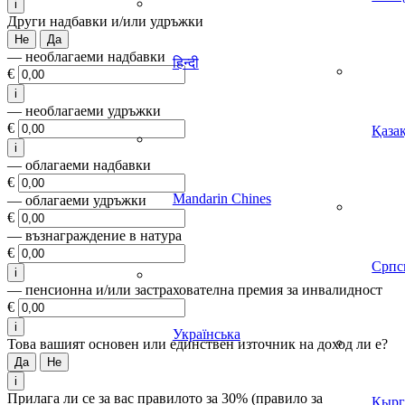
i
Други надбавки и/или удръжки
Не
Да
— необлагаеми надбавки
हिन्दी
€
i
— необлагаеми удръжки
€
Қазақ
i
— облагаеми надбавки
€
Mandarin Chines
— облагаеми удръжки
€
— възнаграждение в натура
€
Српс
i
— пенсионна и/или застрахователна премия за инвалидност
€
i
Українська
Това вашият основен или единствен източник на доход ли е?
Да
Не
i
Прилага ли се за вас правилото за 30% (правило за
Кырг