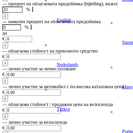
— процент на облагаемата придобивка (bijtelling), вижте
%
i
English
— намален процент на облагаемата придобивка
%
до
€
Suom
i
— облагаема стойност на превозното средство
€
i
Nederlands
— лично участие за лично ползване
€
i
— лично участие за автомобил с по-висока каталожна цена
Magy
€
i
— облагаема стойност / продажна цена на велосипеда
Türkçe
€
i
— лично участие за велосипеда
€
Portu