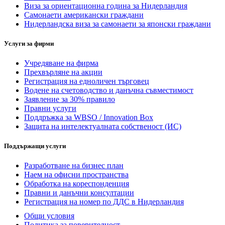
Виза за ориентационна година за Нидерландия
Самонаети американски граждани
Нидерландска виза за самонаети за японски граждани
Услуги за фирми
Учредяване на фирма
Прехвърляне на акции
Регистрация на едноличен търговец
Водене на счетоводство и данъчна съвместимост
Заявление за 30% правило
Правни услуги
Поддръжка за WBSO / Innovation Box
Защита на интелектуалната собственост (ИС)
Поддържащи услуги
Разработване на бизнес план
Наем на офисни пространства
Обработка на кореспонденция
Правни и данъчни консултации
Регистрация на номер по ДДС в Нидерландия
Общи условия
Политика за поверителност