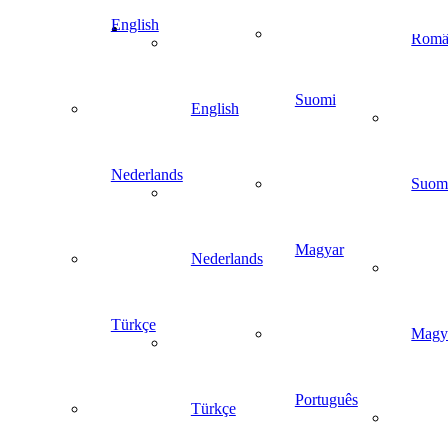
English
Româ
Suomi
English
Nederlands
Suom
Magyar
Nederlands
Türkçe
Magy
Português
Türkçe