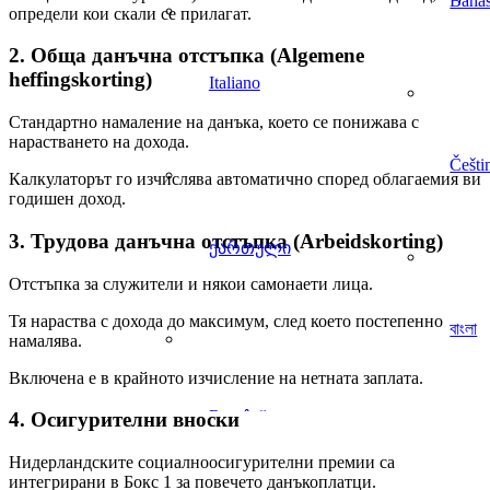
Bahas
определи кои скали се прилагат.
2. Обща данъчна отстъпка (Algemene
heffingskorting)
Italiano
Стандартно намаление на данъка, което се понижава с
нарастването на дохода.
Češti
Калкулаторът го изчислява автоматично според облагаемия ви
годишен доход.
3. Трудова данъчна отстъпка (Arbeidskorting)
ქართული
Отстъпка за служители и някои самонаети лица.
Тя нараства с дохода до максимум, след което постепенно
বাংলা
намалява.
Включена е в крайното изчисление на нетната заплата.
4. Осигурителни вноски
Нидерландските социалноосигурителни премии са
интегрирани в Бокс 1 за повечето данъкоплатци.