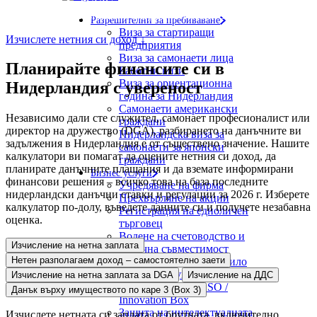
задълженията по ДДС и данъка върху богатството по Бокс 3 в
Нидерландия. Безплатни, актуални и лесни за използване.
Разрешителни за пребиваване
Виза за стартиращи
Изчислете нетния си доход ↓
предприятия
Виза за самонаети лица
Планирайте финансите си в
Работни визи
Виза за ориентационна
Нидерландия с увереност
година за Нидерландия
Самонаети американски
Независимо дали сте служител, самонает професионалист или
граждани
директор на дружество (DGA), разбирането на данъчните ви
Нидерландска виза за
задължения в Нидерландия е от съществено значение. Нашите
самонаети за японски
калкулатори ви помагат да оцените нетния си доход, да
граждани
планирате данъчните плащания и да вземате информирани
Бизнес услуги
финансови решения – всичко това на база последните
Учредяване на фирма
нидерландски данъчни ставки и регулации за 2026 г. Изберете
Прехвърляне на акции
калкулатор по-долу, въведете данните си и получете незабавна
Регистрация на едноличен
оценка.
търговец
Водене на счетоводство и
Изчисление на нетна заплата
данъчна съвместимост
Нетен разполагаем доход – самостоятелно заети
Заявление за 30% правило
Правни услуги
Изчисление на нетна заплата за DGA
Изчисление на ДДС
Поддръжка за WBSO /
Данък върху имуществото по каре 3 (Box 3)
Innovation Box
Защита на интелектуалната
Изчислете нетната си заплата от брутната, включително