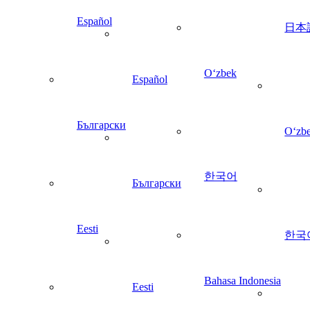
Español
日本
Oʻzbek
Español
Български
Oʻzb
한국어
Български
Eesti
한국
Bahasa Indonesia
Eesti