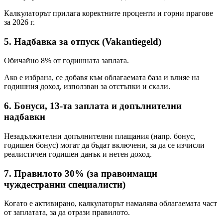
Калкулаторът прилага коректните проценти и горни прагове
за 2026 г.
5. Надбавка за отпуск (Vakantiegeld)
Обичайно 8% от годишната заплата.
Ако е избрана, се добавя към облагаемата база и влияе на
годишния доход, използван за отстъпки и скали.
6. Бонуси, 13-та заплата и допълнителни
надбавки
Незадължителни допълнителни плащания (напр. бонус,
годишен бонус) могат да бъдат включени, за да се изчисли
реалистичен годишен данък и нетен доход.
7. Правилото 30% (за правоимащи
чуждестранни специалисти)
Когато е активирано, калкулаторът намалява облагаемата част
от заплатата, за да отрази правилото.