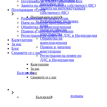
Поддръжка за WBSO / Innovation Box
Innovation Box
Защита на интелектуалната собственост (ИС)
Защита на интелектуалната
Поддържащи услуги
собственост (ИС)
Поддържащи услуги
Разработване на бизнес план
Разработване на бизнес
Наем на офисни пространства
план
Обработка на кореспонденция
Наем на офисни
Правни и данъчни консултации
пространства
Регистрация на номер по ДДС в Нидерландия
Обработка на
Калкулатори
кореспонденция
За нас
Правни и данъчни
Блог
консултации
Свържете се с нас
Регистрация на номер по
ДДС в Нидерландия
Калкулатори
За нас
Български
Блог
Свържете се с нас
Română
Български