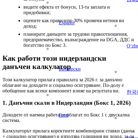
видите ефекта от бонуси, 13-та заплата и
придобивки;
оцените как правилото 30% променя нетния ви
Español
доход;
планирате данъците за трудови правоотношения,
предприемачество, възнаграждение на DGA, ДДС и
богатство по Бокс 3.
Oʻzb
Как работи този нидерландски
данъчен калкулатор
Български
Този калкулатор прилага правилата за 2026 г. за данъчно
облагане на доходите и социално осигуряване. По-долу е
обобщение как всеки компонент влияе на резултата ви.
한국
1. Данъчни скали в Нидерландия (Бокс 1, 2026)
Доходите от наемна работа се облагат по Бокс 1 с двускална
Eesti
система.
Калкулаторът прилага коректните комбинирани ставки (данък
+ социално осигуряване) и използва годишния ви доход, за да