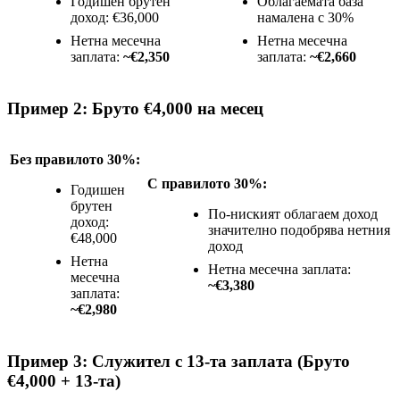
Годишен брутен
Облагаемата база
доход: €36,000
намалена с 30%
Нетна месечна
Нетна месечна
заплата:
~€2,350
заплата:
~€2,660
Пример 2: Бруто €4,000 на месец
Без правилото 30%:
С правилото 30%:
Годишен
брутен
По-ниският облагаем доход
доход:
значително подобрява нетния
€48,000
доход
Нетна
Нетна месечна заплата:
месечна
~€3,380
заплата:
~€2,980
Пример 3: Служител с 13-та заплата (Бруто
€4,000 + 13-та)