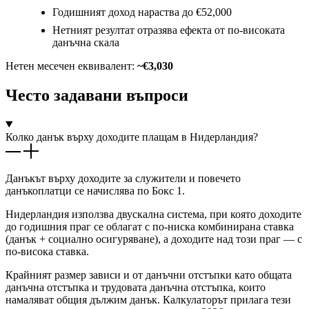
Годишният доход нараства до €52,000
Нетният резултат отразява ефекта от по-високата
данъчна скала
Нетен месечен еквивалент:
~€3,030
Често задавани въпроси
Колко данък върху доходите плащам в Нидерландия?
Данъкът върху доходите за служители и повечето
данъкоплатци се начислява по Бокс 1.
Нидерландия използва двускална система, при която доходите
до годишния праг се облагат с по-ниска комбинирана ставка
(данък + социално осигуряване), а доходите над този праг — с
по-висока ставка.
Крайният размер зависи и от данъчни отстъпки като общата
данъчна отстъпка и трудовата данъчна отстъпка, които
намаляват общия дължим данък. Калкулаторът прилага тези