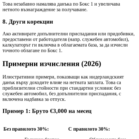
Това незабавно намалява данъка по Бокс 1 и увеличава
нетното възнаграждение за получаване.
8. Други корекции
Ако активирате допълнителни приспадания или придобивки,
предоставени от работодателя (напр. служебен автомобил),
калкулаторът ги включва в облагаемата база, за да изчисли
точното облагане по Бокс 1.
Примерни изчисления (2026)
Илюстративни примери, показващи как нидерландският
данък върху доходите влияе на нетната заплата. Това са
приблизителни стойности при стандартни условия: без
служебен автомобил, без допълнителни приспадания, с
включена надбавка за отпуск.
Пример 1: Бруто €3,000 на месец
Без правилото 30%:
С правилото 30%: