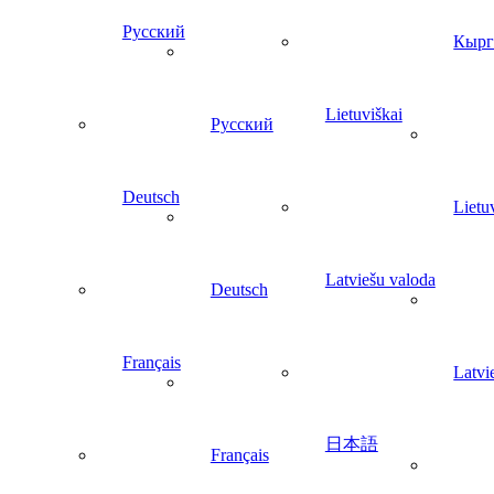
Русский
Кырг
Lietuviškai
Русский
Deutsch
Lietu
Latviešu valoda
Deutsch
Français
Latvi
日本語
Français