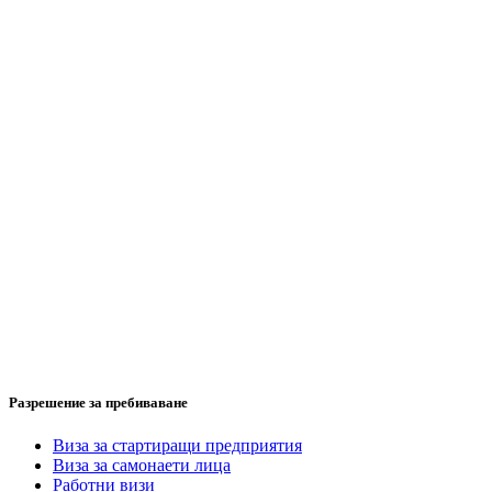
Разрешение за пребиваване
Виза за стартиращи предприятия
Виза за самонаети лица
Работни визи