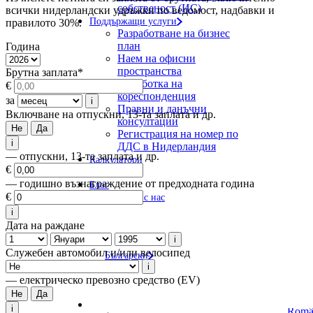
собственост (ИС)
всички нидерландски удръжки по ведомост, надбавки и
Поддържащи услуги
правилото 30%.
Разработване на бизнес
план
Година
Наем на офисни
пространства
Брутна заплата
*
Обработка на
€
кореспонденция
за
i
Правни и данъчни
Включване на отпускни, 13-та заплата и др.
консултации
Не
Да
Регистрация на номер по
i
ДДС в Нидерландия
— отпускни, 13-та заплата и др.
Калкулатори
€
За нас
— годишно възнаграждение от предходната година
Блог
€
Свържете се с нас
i
Дата на раждане
i
Служебен автомобил и/или велосипед
Български
i
— електрическо превозно средство (EV)
Не
Да
i
Româ