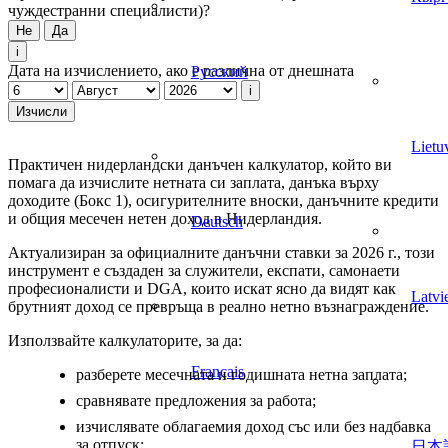
чуждестранни специалисти)?
Не
Да
i
Дата на изчислението, ако е различна от днешната
Русский
i
Изчисли
Lietu
Практичен нидерландски данъчен калкулатор, който ви
помага да изчислите нетната си заплата, данъка върху
доходите (Бокс 1), осигурителните вноски, данъчните кредити
и общия месечен нетен доход в Нидерландия.
Deutsch
Актуализиран за официалните данъчни ставки за 2026 г., този
инструмент е създаден за служители, експати, самонаети
професионалисти и DGA, които искат ясно да видят как
Latvi
брутният доход се превръща в реално нетно възнаграждение.
Използвайте калкулаторите, за да:
Français
разберете месечната и годишната нетна заплата;
сравнявате предложения за работа;
изчислявате облагаемия доход със или без надбавка
за отпуск;
日本