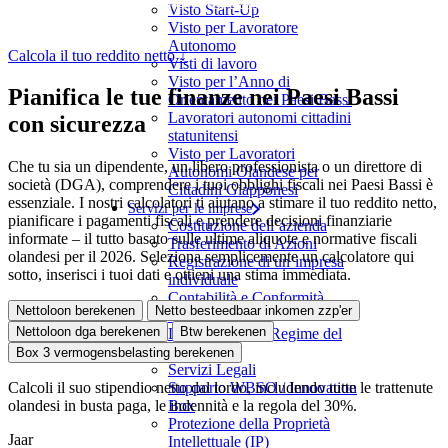
sul patrimonio del Box 3 nei Paesi Bassi. Gratuito, aggiornato e
Visto Start-Up
facile da usare.
Visto per Lavoratore
Autonomo
Calcola il tuo reddito netto ↓
Visti di lavoro
Visto per l’Anno di
Pianifica le tue finanze nei Paesi Bassi
Orientamento nei Paesi Bassi
Lavoratori autonomi cittadini
con sicurezza
statunitensi
Visto per Lavoratori
Che tu sia un dipendente, un libero professionista o un direttore di
Autonomi Olandese per
società (DGA), comprendere i tuoi obblighi fiscali nei Paesi Bassi è
Cittadini Giapponesi
essenziale. I nostri calcolatori ti aiutano a stimare il tuo reddito netto,
Servizi per le imprese
pianificare i pagamenti fiscali e prendere decisioni finanziarie
Costituzione dell’azienda
informate – il tutto basato sulle ultime aliquote e normative fiscali
Trasferimento di Azioni
olandesi per il 2026. Seleziona semplicemente un calcolatore qui
Registrazione di un’impresa
sotto, inserisci i tuoi dati e ottieni una stima immediata.
individuale
Contabilità e Conformità
Nettoloon berekenen
Netto besteedbaar inkomen zzp'er
Fiscale
Nettoloon dga berekenen
Btw berekenen
Domanda per il Regime del
30%
Box 3 vermogensbelasting berekenen
Servizi Legali
Supporto WBSO / Innovation
Calcoli il suo stipendio netto dal lordo, includendo tutte le trattenute
Box
olandesi in busta paga, le indennità e la regola del 30%.
Protezione della Proprietà
Jaar
Intellettuale (IP)