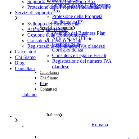
Supporto WBSO / Innovation Box
Supporto WBSO / Innovation
Protezione della Proprietà Intellettuale (IP)
Box
Servizi di supporto
Protezione della Proprietà
Intellettuale (IP)
Sviluppo del Business Plan
Servizi di supporto
Affitto Spazi Ufficio
Sviluppo del Business Plan
Gestione della Corrispondenza
Affitto Spazi Ufficio
Consulenze Legali e Fiscali
Gestione della
Registrazione del numero IVA olandese
Corrispondenza
Calcolatori
Consulenze Legali e Fiscali
Chi Siamo
Registrazione del numero IVA
Blog
olandese
Contattaci
Calcolatori
Chi Siamo
Blog
Contattaci
Italiano
Italiano
Română