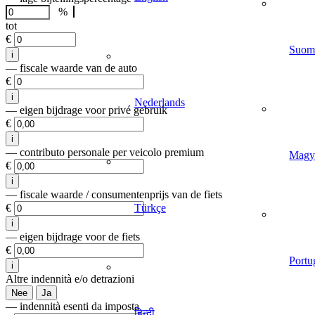
%
tot
€
Suom
i
— fiscale waarde van de auto
€
i
Nederlands
— eigen bijdrage voor privé gebruik
€
i
— contributo personale per veicolo premium
Magy
€
i
— fiscale waarde / consumentenprijs van de fiets
Türkçe
€
i
— eigen bijdrage voor de fiets
€
Portu
i
Altre indennità e/o detrazioni
Nee
Ja
— indennità esenti da imposta
हिन्दी