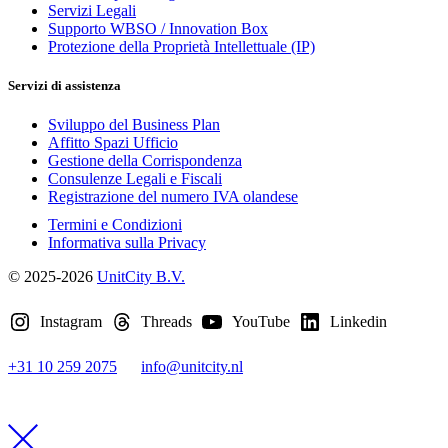
Servizi Legali
Supporto WBSO / Innovation Box
Protezione della Proprietà Intellettuale (IP)
Servizi di assistenza
Sviluppo del Business Plan
Affitto Spazi Ufficio
Gestione della Corrispondenza
Consulenze Legali e Fiscali
Registrazione del numero IVA olandese
Termini e Condizioni
Informativa sulla Privacy
© 2025-2026
UnitCity B.V.
Instagram
Threads
YouTube
Linkedin
+31 10 259 2075
info@unitcity.nl