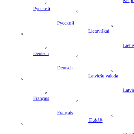
Кырг
Русский
Русский
Lietuviškai
Lietu
Deutsch
Deutsch
Latviešu valoda
Latvi
Français
Français
日本語