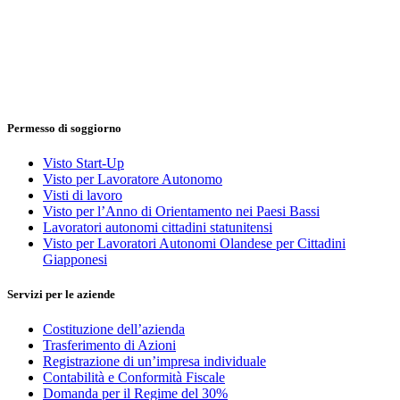
Permesso di soggiorno
Visto Start-Up
Visto per Lavoratore Autonomo
Visti di lavoro
Visto per l’Anno di Orientamento nei Paesi Bassi
Lavoratori autonomi cittadini statunitensi
Visto per Lavoratori Autonomi Olandese per Cittadini
Giapponesi
Servizi per le aziende
Costituzione dell’azienda
Trasferimento di Azioni
Registrazione di un’impresa individuale
Contabilità e Conformità Fiscale
Domanda per il Regime del 30%