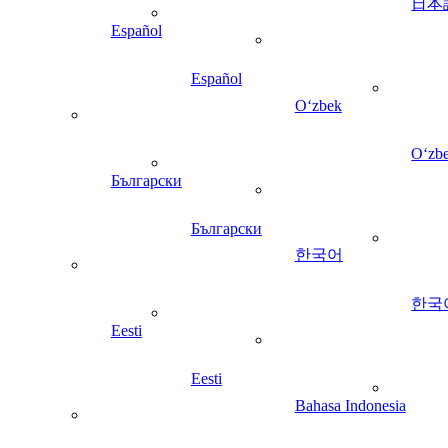
日本
Español
Español
Oʻzbek
Oʻzb
Български
Български
한국어
한국
Eesti
Eesti
Bahasa Indonesia