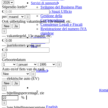
Servizi di supporto
Stipendio lordo
*
Sviluppo del Business Plan
Affitto Spazi Ufficio
€
Gestione della
per
i
Corrispondenza
Ook uitbetaling vakantiegeld, 13e maand, etc.
Consulenze Legali e Fiscali
Nee
Ja
Registrazione del numero IVA
i
olandese
— vakantiegeld, 13e maand, etc.
Calcolatori
€
Chi Siamo
— jaarinkomen vorig jaar
Blog
€
Contattaci
i
Geboortedatum
i
Auto en/of fiets van de zaak
Italiano
i
— elektrische auto (EV)
Nee
Ja
i
Româ
— bijtellingspercentage, zie
%
i
English
— lage bijtellingspercentage