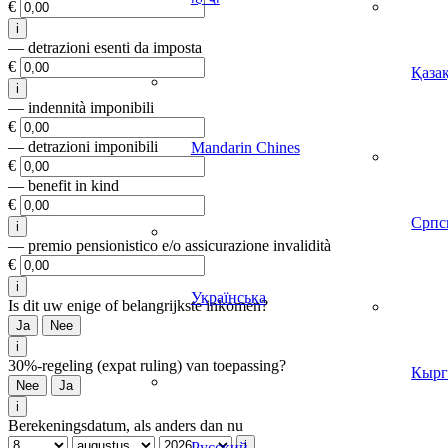
€
i
— detrazioni esenti da imposta
€
Қазақ
i
— indennità imponibili
€
— detrazioni imponibili
Mandarin Chines
€
— benefit in kind
€
Српс
i
— premio pensionistico e/o assicurazione invalidità
€
i
Українська
Is dit uw enige of belangrijkste inkomen?
Ja
Nee
i
30%-regeling (expat ruling) van toepassing?
Кырг
Nee
Ja
i
Berekeningsdatum, als anders dan nu
i
Русский