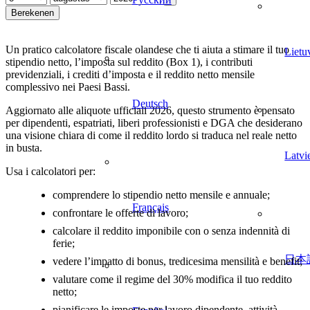
Berekenen
Un pratico calcolatore fiscale olandese che ti aiuta a stimare il tuo
Lietu
stipendio netto, l’imposta sul reddito (Box 1), i contributi
previdenziali, i crediti d’imposta e il reddito netto mensile
complessivo nei Paesi Bassi.
Deutsch
Aggiornato alle aliquote ufficiali 2026, questo strumento è pensato
per dipendenti, espatriati, liberi professionisti e DGA che desiderano
una visione chiara di come il reddito lordo si traduca nel reale netto
in busta.
Latvi
Usa i calcolatori per:
comprendere lo stipendio netto mensile e annuale;
Français
confrontare le offerte di lavoro;
calcolare il reddito imponibile con o senza indennità di
ferie;
日本
vedere l’impatto di bonus, tredicesima mensilità e benefit;
valutare come il regime del 30% modifica il tuo reddito
netto;
pianificare le imposte per lavoro dipendente, attività