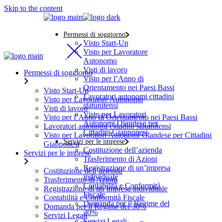
Skip to the content
Permessi di soggiorno
Visto Start-Up
Visto per Lavoratore
Autonomo
Visti di lavoro
Permessi di soggiorno
Visto per l’Anno di
Orientamento nei Paesi Bassi
Visto Start-Up
Lavoratori autonomi cittadini
Visto per Lavoratore Autonomo
statunitensi
Visti di lavoro
Visto per Lavoratori
Visto per l’Anno di Orientamento nei Paesi Bassi
Autonomi Olandese per
Lavoratori autonomi cittadini statunitensi
Cittadini Giapponesi
Visto per Lavoratori Autonomi Olandese per Cittadini
Servizi per le imprese
Giapponesi
Costituzione dell’azienda
Servizi per le imprese
Trasferimento di Azioni
Registrazione di un’impresa
Costituzione dell’azienda
individuale
Trasferimento di Azioni
Contabilità e Conformità
Registrazione di un’impresa individuale
Fiscale
Contabilità e Conformità Fiscale
Domanda per il Regime del
Domanda per il Regime del 30%
30%
Servizi Legali
Servizi Legali