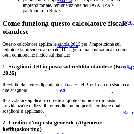
Español
imprenditoriale, remunerazione del DGA, IVA e
patrimonio in Box 3.
Come funziona questo calcolatore fiscale
Oʻzb
olandese
Questo calcolatore applica le regole 2026 per l’imposizione sul
Български
reddito e la previdenza sociale. Di seguito una panoramica di come
ogni componente incide sul risultato.
1. Scaglioni dell'imposta sul reddito olandese (Box 1,
한국
2026)
Il reddito da lavoro dipendente è tassato nel Box 1 con un sistema a
due scaglioni.
Eesti
Il calcolatore applica le corrette aliquote combinate (imposta +
previdenza) e utilizza il tuo reddito annuo per determinare quali
scaglioni si applicano.
Bahas
2. Credito d'imposta generale (Algemene
heffingskorting)