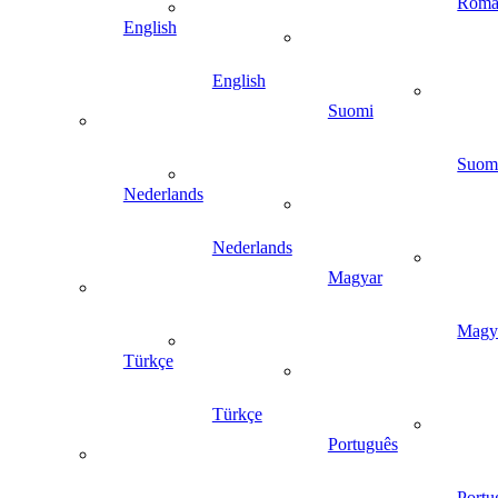
Româ
English
English
Suomi
Suom
Nederlands
Nederlands
Magyar
Magy
Türkçe
Türkçe
Português
Portu