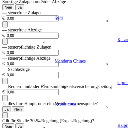
Sonstige Zulagen und/oder Abzüge
Nein
Ja
— steuerfreie Zulagen
€
हिन्दी
i
— steuerfreie Abzüge
€
Қазақ
i
— steuerpflichtige Zulagen
€
— steuerpflichtige Abzüge
Mandarin Chines
€
— Sachbezüge
€
i
Српс
— Renten- und/oder Berufsunfähigkeitsversicherungsbeitrag
€
i
Ist dies Ihre Haupt- oder einzige Einkommensquelle?
Українська
Ja
Nein
i
Gilt für Sie die 30-%-Regelung (Expat-Regelung)?
Кырг
Nein
Ja