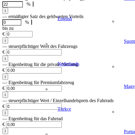
%
i
— ermäßigter Satz des geldwerten Vorteils
English
%
bis zu
€
i
Suom
— steuerpflichtiger Wert des Fahrzeugs
€
i
Nederlands
— Eigenbeitrag für die private Nutzung
€
i
— Eigenbeitrag für Premiumfahrzeug
Magy
€
i
— steuerpflichtiger Wert / Einzelhandelspreis des Fahrrads
€
Türkçe
i
— Eigenbeitrag für das Fahrrad
€
i
Portu