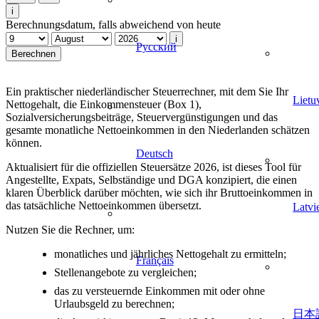
i
Berechnungsdatum, falls abweichend von heute
i
Русский
Berechnen
Ein praktischer niederländischer Steuerrechner, mit dem Sie Ihr
Lietu
Nettogehalt, die Einkommensteuer (Box 1),
Sozialversicherungsbeiträge, Steuervergünstigungen und das
gesamte monatliche Nettoeinkommen in den Niederlanden schätzen
können.
Deutsch
Aktualisiert für die offiziellen Steuersätze 2026, ist dieses Tool für
Angestellte, Expats, Selbständige und DGA konzipiert, die einen
klaren Überblick darüber möchten, wie sich ihr Bruttoeinkommen in
das tatsächliche Nettoeinkommen übersetzt.
Latvi
Nutzen Sie die Rechner, um:
monatliches und jährliches Nettogehalt zu ermitteln;
Français
Stellenangebote zu vergleichen;
das zu versteuernde Einkommen mit oder ohne
Urlaubsgeld zu berechnen;
日本