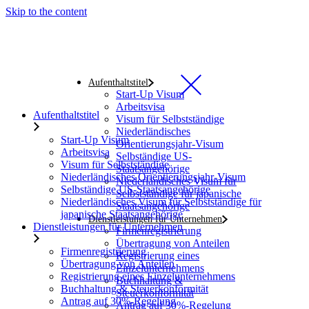
Skip to the content
Aufenthaltstitel
Start-Up Visum
Arbeitsvisa
Aufenthaltstitel
Visum für Selbstständige
Niederländisches
Start-Up Visum
Orientierungsjahr-Visum
Arbeitsvisa
Selbständige US-
Visum für Selbstständige
Staatsangehörige
Niederländisches Orientierungsjahr-Visum
Niederländisches Visum für
Selbständige US-Staatsangehörige
Selbstständige für japanische
Niederländisches Visum für Selbstständige für
Staatsangehörige
japanische Staatsangehörige
Dienstleistungen für Unternehmen
Dienstleistungen für Unternehmen
Firmenregistrierung
Übertragung von Anteilen
Firmenregistrierung
Registrierung eines
Übertragung von Anteilen
Einzelunternehmens
Registrierung eines Einzelunternehmens
Buchhaltung &
Buchhaltung & Steuerkonformität
Steuerkonformität
Antrag auf 30%-Regelung
Antrag auf 30%-Regelung