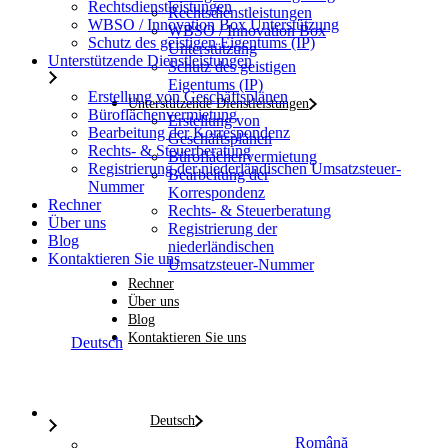
Rechtsdienstleistungen
Rechtsdienstleistungen
WBSO / Innovation Box Unterstützung
WBSO / Innovation Box
Schutz des geistigen Eigentums (IP)
Unterstützung
Unterstützende Dienstleistungen
Schutz des geistigen
Eigentums (IP)
Erstellung von Geschäftsplänen
Unterstützende Dienstleistungen
Büroflächenvermietung
Erstellung von
Bearbeitung der Korrespondenz
Geschäftsplänen
Rechts- & Steuerberatung
Büroflächenvermietung
Registrierung der niederländischen Umsatzsteuer-
Bearbeitung der
Nummer
Korrespondenz
Rechner
Rechts- & Steuerberatung
Über uns
Registrierung der
Blog
niederländischen
Kontaktieren Sie uns
Umsatzsteuer-Nummer
Rechner
Über uns
Blog
Kontaktieren Sie uns
Deutsch
Deutsch
Română