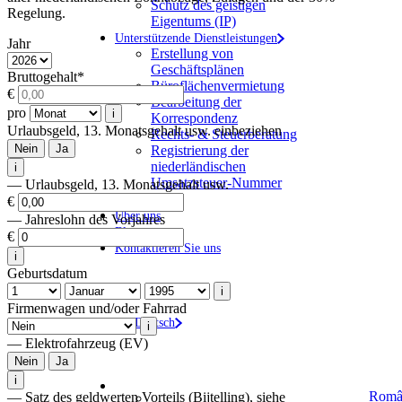
Schutz des geistigen
Regelung.
Eigentums (IP)
Unterstützende Dienstleistungen
Jahr
Erstellung von
Geschäftsplänen
Bruttogehalt
*
Büroflächenvermietung
€
Bearbeitung der
pro
i
Korrespondenz
Urlaubsgeld, 13. Monatsgehalt usw. einbeziehen
Rechts- & Steuerberatung
Nein
Ja
Registrierung der
niederländischen
i
Umsatzsteuer-Nummer
— Urlaubsgeld, 13. Monatsgehalt usw.
Rechner
€
Über uns
— Jahreslohn des Vorjahres
Blog
€
Kontaktieren Sie uns
i
Geburtsdatum
i
Firmenwagen und/oder Fahrrad
Deutsch
i
— Elektrofahrzeug (EV)
Nein
Ja
i
Româ
— Satz des geldwerten Vorteils (Bijtelling), siehe