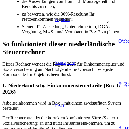
die Auswirkungen von Boni, 13. Monatsgehalt und
Benefits zu sehen;
zu bewerten, wie die 30%-Regelung Ihr
Nettoeinkommen verändert;
Español
Steuern für Anstellung, Unternehmertum, DGA-
Vergütung, MwSt. und Vermögen in Box 3 zu planen.
Oʻzb
So funktioniert dieser niederländische
Steuerrechner
Български
Dieser Rechner wendet die Regeln 2026 für Einkommensteuer und
Sozialversicherung an. Nachfolgend eine Übersicht, wie jede
Komponente Ihr Ergebnis beeinflusst.
한국
1. Niederländische Einkommensteuertarife (Box 1,
2026)
Arbeitseinkommen wird in Box 1 mit einem zweistufigen System
Eesti
besteuert.
Der Rechner wendet die korrekten kombinierten Sätze (Steuer +
Sozialversicherung) an und nutzt Ihr Jahreseinkommen, um zu
Bahas
bestimmen, welche Stufe(n) gilt/gelten.