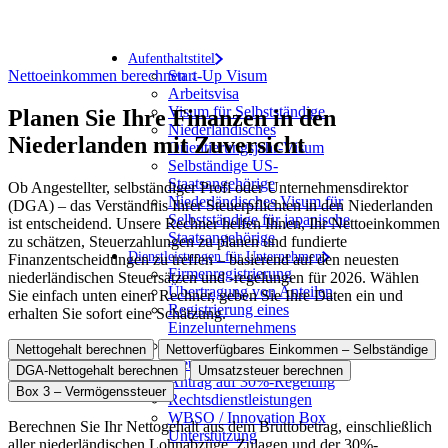
Schätzen Sie schnell Ihr Nettogehalt, Einkommen als Selbständiger,
DGA-Vergütung, MwSt.-Pflichten und die Box‑3‑Vermögensteuer
in den Niederlanden. Kostenlos, aktuell und einfach zu nutzen.
Aufenthaltstitel
Nettoeinkommen berechnen ↓
Start-Up Visum
Arbeitsvisa
Visum für Selbstständige
Planen Sie Ihre Finanzen in den
Niederländisches
Niederlanden mit Zuversicht
Orientierungsjahr-Visum
Selbständige US-
Staatsangehörige
Ob Angestellter, selbständiger Profi oder Unternehmensdirektor
Niederländisches Visum für
(DGA) – das Verständnis Ihrer Steuerpflichten in den Niederlanden
Selbstständige für japanische
ist entscheidend. Unsere Rechner helfen Ihnen, Ihr Nettoeinkommen
Staatsangehörige
zu schätzen, Steuerzahlungen zu planen und fundierte
Dienstleistungen für Unternehmen
Finanzentscheidungen zu treffen – basierend auf den neuesten
Firmenregistrierung
niederländischen Steuersätzen und -regelungen für 2026. Wählen
Übertragung von Anteilen
Sie einfach unten einen Rechner, geben Sie Ihre Daten ein und
Registrierung eines
erhalten Sie sofort eine Schätzung.
Einzelunternehmens
Buchhaltung &
Nettogehalt berechnen
Nettoverfügbares Einkommen – Selbständige
Steuerkonformität
DGA-Nettogehalt berechnen
Umsatzsteuer berechnen
Antrag auf 30%-Regelung
Box 3 – Vermögenssteuer
Rechtsdienstleistungen
WBSO / Innovation Box
Berechnen Sie Ihr Nettogehalt aus dem Bruttobetrag, einschließlich
Unterstützung
aller niederländischen Lohnabzüge, Zulagen und der 30%-