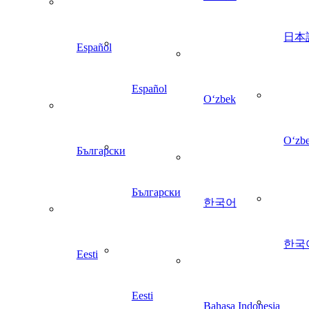
日本
Español
Español
Oʻzbek
Oʻzb
Български
Български
한국어
한국
Eesti
Eesti
Bahasa Indonesia