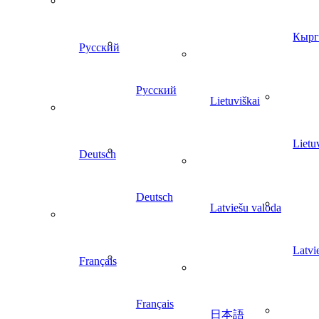
Кырг
Русский
Русский
Lietuviškai
Lietu
Deutsch
Deutsch
Latviešu valoda
Latvi
Français
Français
日本語