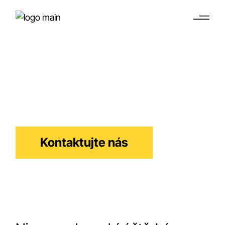
Podpora WBSO /
Innovation Box
Daňové pobídky pro inovace v Nizozemsku
Kontaktujte nás