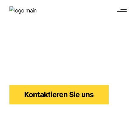
WBSO / Innovation
Box Unterstützung
Steuerliche Anreize für Innovation in den
Niederlanden
Kontaktieren Sie uns