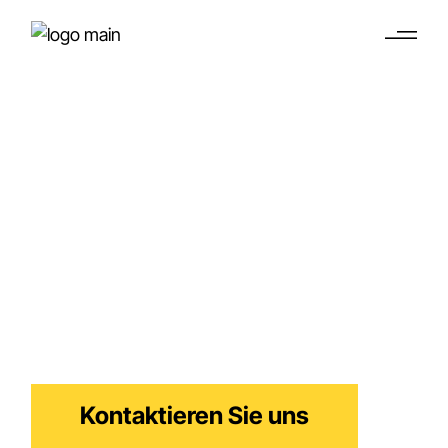
Antrag auf 30%-
Regelung
(Steuervorteil für
Expats)
Steuererklärung in den Niederlanden für US-
Unternehmer und internationales Talent
Kontaktieren Sie uns