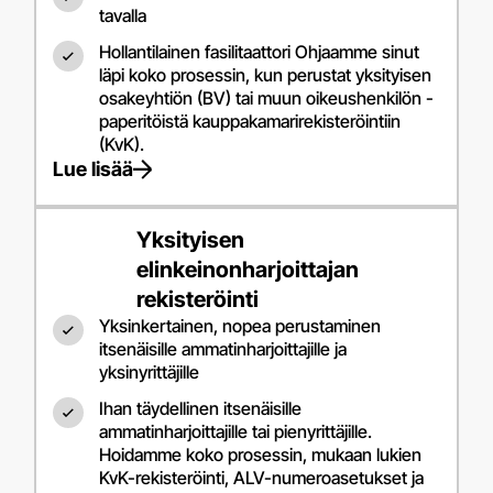
tavalla
Hollantilainen fasilitaattori Ohjaamme sinut
läpi koko prosessin, kun perustat yksityisen
osakeyhtiön (BV) tai muun oikeushenkilön -
paperitöistä kauppakamarirekisteröintiin
(KvK).
Lue lisää
Yksityisen
elinkeinonharjoittajan
rekisteröinti
Yksinkertainen, nopea perustaminen
itsenäisille ammatinharjoittajille ja
yksinyrittäjille
Ihan täydellinen itsenäisille
ammatinharjoittajille tai pienyrittäjille.
Hoidamme koko prosessin, mukaan lukien
KvK-rekisteröinti, ALV-numeroasetukset ja