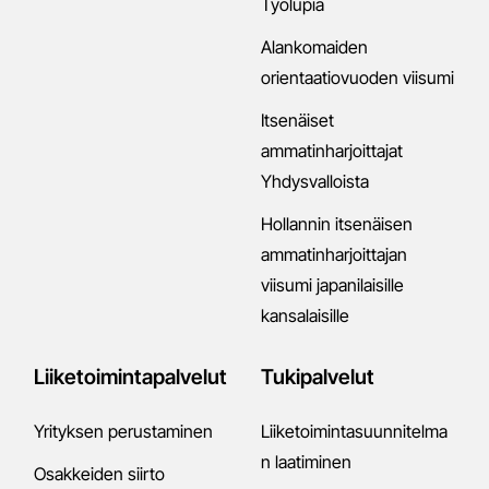
Työlupia
Alankomaiden
orientaatiovuoden viisumi
Itsenäiset
ammatinharjoittajat
Yhdysvalloista
Hollannin itsenäisen
ammatinharjoittajan
viisumi japanilaisille
kansalaisille
Liiketoimintapalvelut
Tukipalvelut
Yrityksen perustaminen
Liiketoimintasuunnitelma
n laatiminen
Osakkeiden siirto