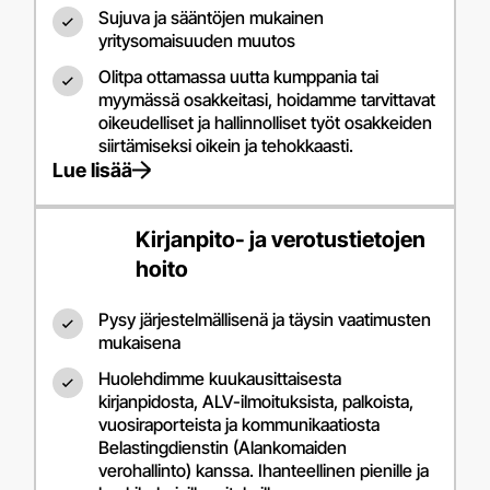
Sujuva ja sääntöjen mukainen
yritysomaisuuden muutos
Olitpa ottamassa uutta kumppania tai
myymässä osakkeitasi, hoidamme tarvittavat
oikeudelliset ja hallinnolliset työt osakkeiden
siirtämiseksi oikein ja tehokkaasti.
Lue lisää
Kirjanpito- ja verotustietojen
hoito
Pysy järjestelmällisenä ja täysin vaatimusten
mukaisena
Huolehdimme kuukausittaisesta
kirjanpidosta, ALV-ilmoituksista, palkoista,
vuosiraporteista ja kommunikaatiosta
Belastingdienstin (Alankomaiden
verohallinto) kanssa. Ihanteellinen pienille ja