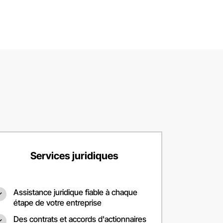
Su
ქა
Ro
Su
Mag
Mag
Por
Services juridiques
Por
Assistance juridique fiable à chaque
étape de votre entreprise
Қаз
Des contrats et accords d'actionnaires