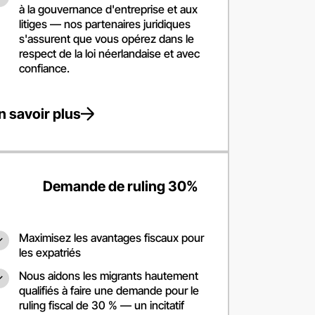
à la gouvernance d'entreprise et aux
litiges — nos partenaires juridiques
Қаз
s'assurent que vous opérez dans le
respect de la loi néerlandaise et avec
confiance.
Срп
n savoir plus
Срп
Demande de ruling 30%
Кы
Maximisez les avantages fiscaux pour
les expatriés
Кы
Nous aidons les migrants hautement
qualifiés à faire une demande pour le
ruling fiscal de 30 % — un incitatif