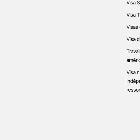
Visa S
Visa T
Visas 
Visa d
Travai
améri
Visa n
indép
ressor