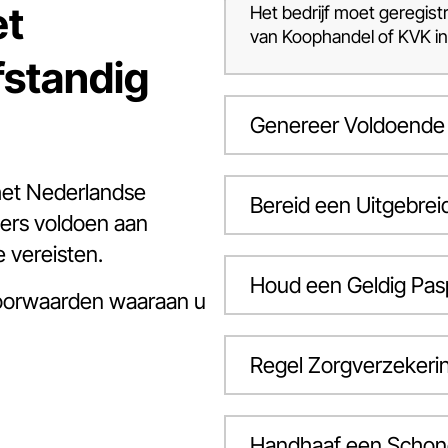
et
Het bedrijf moet geregist
van Koophandel of KVK in
fstandig
Genereer Voldoende
het Nederlandse
Bereid een Uitgebrei
ers voldoen aan
e vereisten.
Houd een Geldig Pas
voorwaarden waaraan u
Regel Zorgverzekeri
Handhaaf een Schone