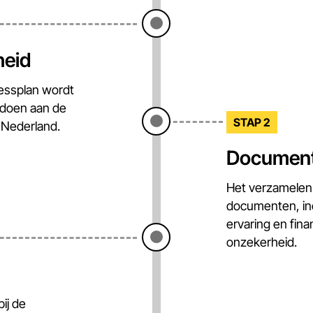
heid
nessplan wordt
ldoen aan de
STAP 2
 Nederland.
Document
Het verzamelen 
documenten, inc
ervaring en fina
onzekerheid.
ij de