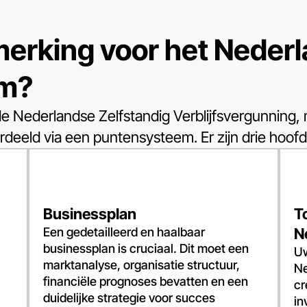
merking voor het Neder
um?
 Nederlandse Zelfstandig Verblijfsvergunning,
ordeeld via een puntensysteem. Er zijn drie hoof
Businessplan
T
Een gedetailleerd en haalbaar
N
businessplan is cruciaal. Dit moet een
Uw
marktanalyse, organisatie structuur,
Ne
financiële prognoses bevatten en een
cr
duidelijke strategie voor succes
in