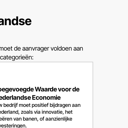
К
landse
К
 moet de aanvrager voldoen aan
dcategorieën:
L
L
oegevoegde Waarde voor de
ederlandse Economie
 bedrijf moet positief bijdragen aan
derland, zoals via innovatie, het
eëren van banen, of aanzienlijke
vesteringen.