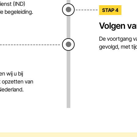
ienst (IND)
STAP 4
e begeleiding.
Volgen va
De voortgang v
gevolgd, met tij
 wij u bij
t opzetten van
Nederland.