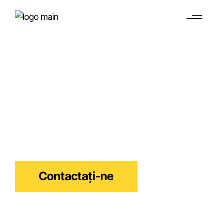
Protecția
Proprietății
Intelectuale (IP)
Protejați-vă Creările, Contractele și Avantajul
Competitiv
Contactați-ne