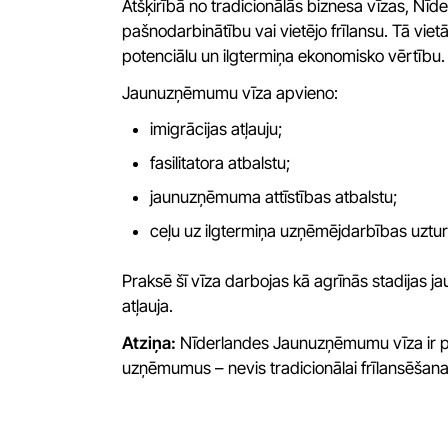
Atšķirībā no tradicionālās biznesa vīzas, Nī
pašnodarbinātību vai vietējo frīlansu. Tā vie
potenciālu un ilgtermiņa ekonomisko vērtību.
Jaunuzņēmumu vīza apvieno:
imigrācijas atļauju;
fasilitatora atbalstu;
jaunuzņēmuma attīstības atbalstu;
ceļu uz ilgtermiņa uzņēmējdarbības uztu
Praksē šī vīza darbojas kā agrīnās stadijas
atļauja.
Atziņa:
Nīderlandes Jaunuzņēmumu vīza ir pa
uzņēmumus – nevis tradicionālai frīlansēšan