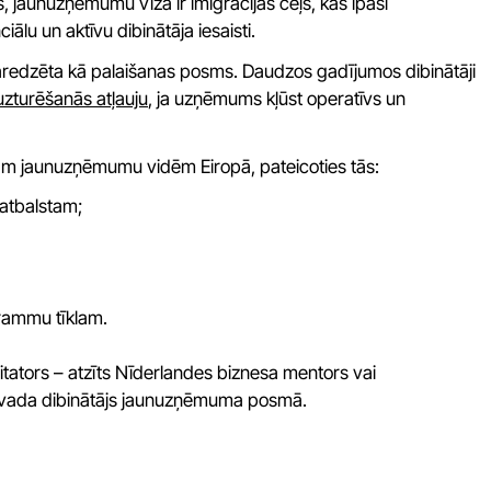
 jaunuzņēmumu vīza ir imigrācijas ceļš, kas īpaši
lu un aktīvu dibinātāja iesaisti.
r paredzēta kā palaišanas posms. Daudzos gadījumos dibinātāji
zturēšanās atļauju
, ja uzņēmums kļūst operatīvs un
jām jaunuzņēmumu vidēm Eiropā, pateicoties tās:
atbalstam;
grammu tīklam.
itators – atzīts Nīderlandes biznesa mentors vai
jāvada dibinātājs jaunuzņēmuma posmā.