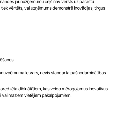
derlandes jaunuzņēmumu ceļš nav vērsts uz parastu
tā tiek vērtēts, vai uzņēmums demonstrē inovācijas, tirgus
rēšanos.
 jaunuzņēmuma ietvars, nevis standarta pašnodarbinātības
redzēta dibinātājiem, kas veido mērogojamus inovatīvus
ai vai maziem vietējiem pakalpojumiem.