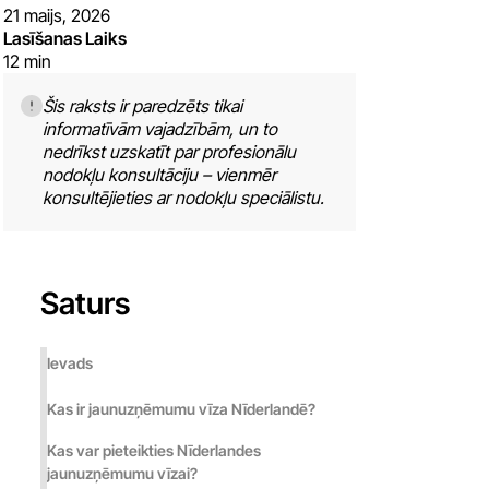
Română
Italiano
21 maijs, 2026
Lasīšanas Laiks
Suomi
ქართუ
12 min
Magyar
Română
Šis raksts ir paredzēts tikai
Suomi
informatīvām vajadzībām, un to
Magyar
nedrīkst uzskatīt par profesionālu
nodokļu konsultāciju – vienmēr
Portugu
konsultējieties ar nodokļu speciālistu.
Portugu
Saturs
Қазақ ті
Ievads
Kas ir jaunuzņēmumu vīza Nīderlandē?
Қазақ ті
Kas var pieteikties Nīderlandes
jaunuzņēmumu vīzai?