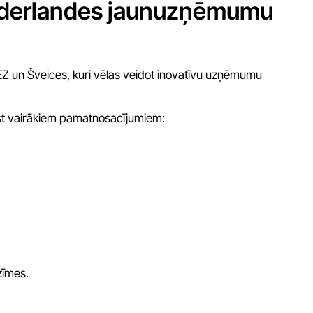
Nīderlandes jaunuzņēmumu
Z un Šveices, kuri vēlas veidot inovatīvu uzņēmumu
ilst vairākiem pamatnosacījumiem:
zīmes.