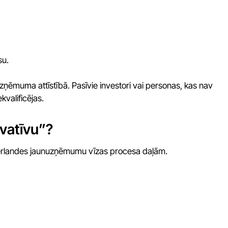
su.
u uzņēmuma attīstībā. Pasīvie investori vai personas, kas nav
kvalificējas.
ovatīvu”?
īderlandes jaunuzņēmumu vīzas procesa daļām.