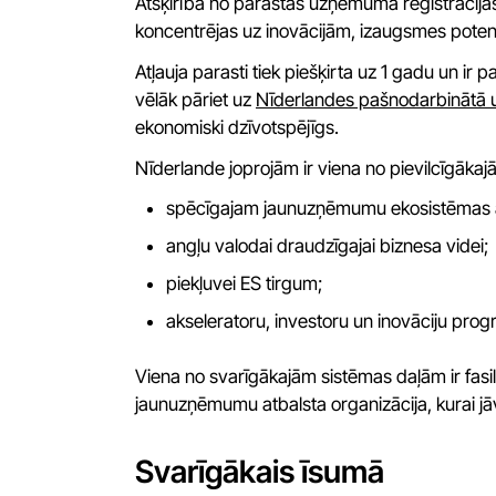
Atšķirībā no parastas uzņēmuma reģistrācijas,
koncentrējas uz inovācijām, izaugsmes potenciā
Atļauja parasti tiek piešķirta uz 1 gadu un i
vēlāk pāriet uz
Nīderlandes pašnodarbinātā u
ekonomiski dzīvotspējīgs.
Nīderlande joprojām ir viena no pievilcīgāka
spēcīgajam jaunuzņēmumu ekosistēmas 
angļu valodai draudzīgajai biznesa videi;
piekļuvei ES tirgum;
akseleratoru, investoru un inovāciju pro
Viena no svarīgākajām sistēmas daļām ir fasil
jaunuzņēmumu atbalsta organizācija, kurai 
Svarīgākais īsumā