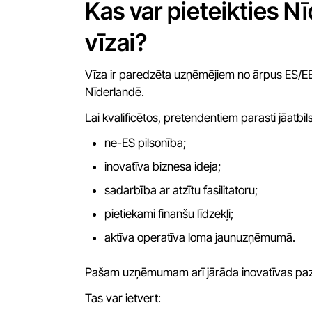
Kas var pieteikties 
vīzai?
Vīza ir paredzēta uzņēmējiem no ārpus ES/EE
Nīderlandē.
Lai kvalificētos, pretendentiem parasti jāatb
ne-ES pilsonība;
inovatīva biznesa ideja;
sadarbība ar atzītu fasilitatoru;
pietiekami finanšu līdzekļi;
aktīva operatīva loma jaunuzņēmumā.
Pašam uzņēmumam arī jārāda inovatīvas pa
Tas var ietvert: