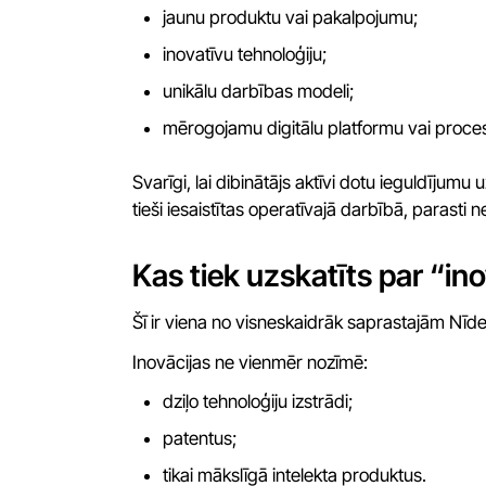
jaunu produktu vai pakalpojumu;
inovatīvu tehnoloģiju;
unikālu darbības modeli;
mērogojamu digitālu platformu vai proce
Svarīgi, lai dibinātājs aktīvi dotu ieguldījum
tieši iesaistītas operatīvajā darbībā, parasti ne
Kas tiek uzskatīts par “in
Šī ir viena no visneskaidrāk saprastajām N
Inovācijas ne vienmēr nozīmē:
dziļo tehnoloģiju izstrādi;
patentus;
tikai mākslīgā intelekta produktus.