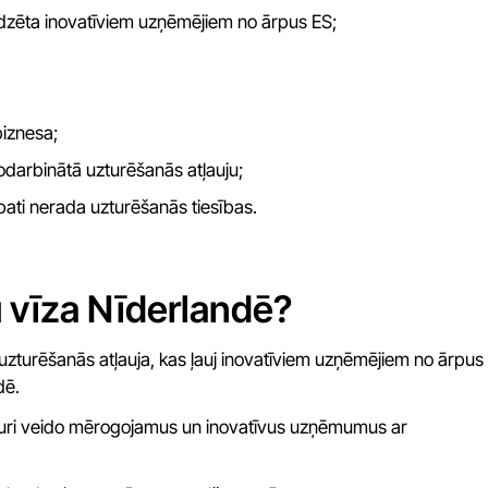
zēta inovatīviem uzņēmējiem no ārpus ES;
biznesa;
darbinātā uzturēšanās atļauju;
ati nerada uzturēšanās tiesības.
 vīza Nīderlandē?
turēšanās atļauja, kas ļauj inovatīviem uzņēmējiem no ārpus
dē.
 kuri veido mērogojamus un inovatīvus uzņēmumus ar