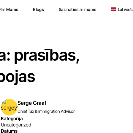
Par Mums
Blogs
Sazināties ar mums
Latvieš
English
Nederla
Türkçe
English
हिन्दी
Nederla
Mandari
Türkçe
: prasības,
Українс
हिन्दी
Русски
Mandari
rbojas
Deutsc
Українс
Françai
Русски
Español
Deutsc
Българ
Françai
Serge Graaf
Eesti
Español
Chief Tax & Immigration Advisor
Italiano
Българ
Kategorija
Uncategorized
ქართუ
Eesti
Datums