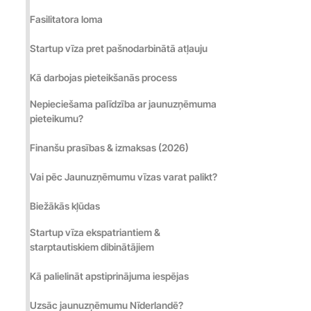
Fasilitatora loma
Српски 
Startup vīza pret pašnodarbinātā atļauju
Српски 
Kā darbojas pieteikšanās process
Nepieciešama palīdzība ar jaunuzņēmuma
pieteikumu?
Кыргыз
Finanšu prasības & izmaksas (2026)
Vai pēc Jaunuzņēmumu vīzas varat palikt?
Кыргыз
Biežākās kļūdas
Startup vīza ekspatriantiem &
starptautiskiem dibinātājiem
Kā palielināt apstiprinājuma iespējas
Uzsāc jaunuzņēmumu Nīderlandē?