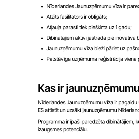
Nīderlandes Jaunuzņēmumu vīza ir pared
Atzīts fasilitators ir obligāts;
Atļauja parasti tiek piešķirta uz 1 gadu;
Dibinātājiem aktīvi jāstrādā pie inovatīva 
Jaunuzņēmumu vīza bieži pāriet uz pašno
Patstāvīga uzņēmuma reģistrācija viena p
Kas ir jaunuzņēmumu
Nīderlandes Jaunuzņēmumu vīza ir pagaidu uz
ES attīstīt un uzsākt jaunuzņēmumu Nīderlan
Programma ir īpaši paredzēta dibinātājiem,
izaugsmes potenciālu.