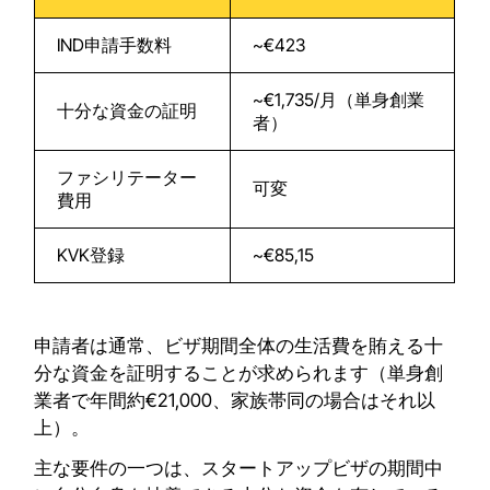
IND申請手数料
~€423
~€1,735/月（単身創業
十分な資金の証明
者）
ファシリテーター
可変
費用
KVK登録
~€85,15
申請者は通常、ビザ期間全体の生活費を賄える十
分な資金を証明することが求められます（単身創
業者で年間約€21,000、家族帯同の場合はそれ以
上）。
主な要件の一つは、スタートアップビザの期間中