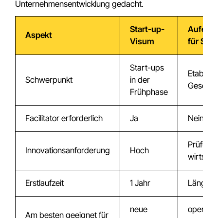
Unternehmensentwicklung gedacht.
Start-up-
Aufenth
Aspekt
Visum
für Sel
Start-ups
Etablier
Schwerpunkt
in der
Geschäft
Frühphase
Facilitator erforderlich
Ja
Nein
Prüfung
Innovationsanforderung
Hoch
wirtscha
Erstlaufzeit
1 Jahr
Längerfr
neue
operativ
Am besten geeignet für