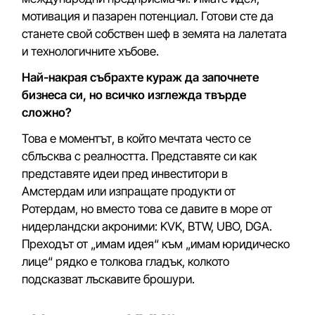
мотивация и пазарен потенциал. Готови сте да
станете свой собствен шеф в земята на лалетата
и технологичните хъбове.
Най-накрая събрахте кураж да започнете
бизнеса си, но всичко изглежда твърде
сложно?
Това е моментът, в който мечтата често се
сблъсква с реалността. Представяте си как
представяте идеи пред инвеститори в
Амстердам или изпращате продукти от
Ротердам, но вместо това се давите в море от
нидерландски акроними: KVK, BTW, UBO, DGA.
Преходът от „имам идея“ към „имам юридическо
лице“ рядко е толкова гладък, колкото
подсказват лъскавите брошури.