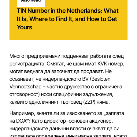
TIN Number in the Netherlands: What
It Is, Where to Find It, and How to Get
Yours
Много предприемачи подценяват работата след
регистрацията. Смятат, че щом имат KVK номер,
могат веднага да започнат да продават. Не
осъзнават, че нидерландското BV (Besloten
Vennootschap – частно дружество с ограничена
отговорност) носи специфични задължения,
каквито едноличният търговец (ZZP) няма.
Например, знаете ли за изискването за „заплата
на DGA“? Като директор–основен акционер,
нидерландските данъчни власти очакват да си
изплащате определена минимална заплата, която