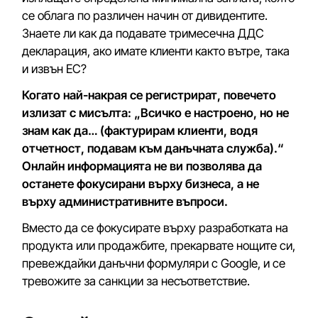
се облага по различен начин от дивидентите.
Знаете ли как да подавате тримесечна ДДС
декларация, ако имате клиенти както вътре, така
и извън ЕС?
Когато най-накрая се регистрират, повечето
излизат с мисълта: „Всичко е настроено, но не
знам как да… (фактурирам клиенти, водя
отчетност, подавам към данъчната служба).“
Онлайн информацията не ви позволява да
останете фокусирани върху бизнеса, а не
върху административните въпроси.
Вместо да се фокусирате върху разработката на
продукта или продажбите, прекарвате нощите си,
превеждайки данъчни формуляри с Google, и се
тревожите за санкции за несъответствие.