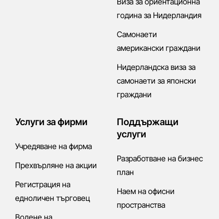
Виза за ориентационна
година за Нидерландия
Самонаети
американски граждани
Нидерландска виза за
самонаети за японски
граждани
Услуги за фирми
Поддържащи
услуги
Учредяване на фирма
Разработване на бизнес
Прехвърляне на акции
план
Регистрация на
Наем на офисни
едноличен търговец
пространства
Водене на