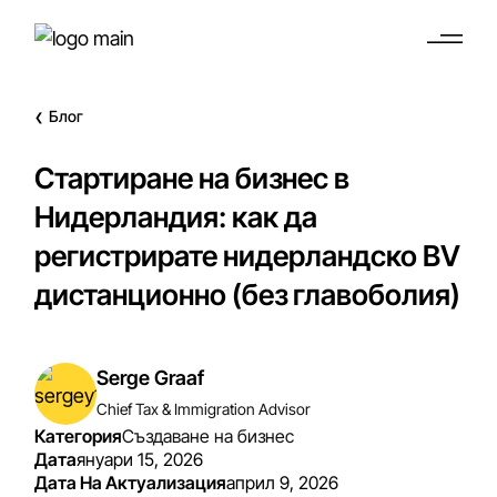
Блог
❮
Стартиране на бизнес в
Нидерландия: как да
регистрирате нидерландско BV
дистанционно (без главоболия)
Serge Graaf
Chief Tax & Immigration Advisor
Категория
Създаване на бизнес
Дата
януари 15, 2026
Дата На Актуализация
април 9, 2026