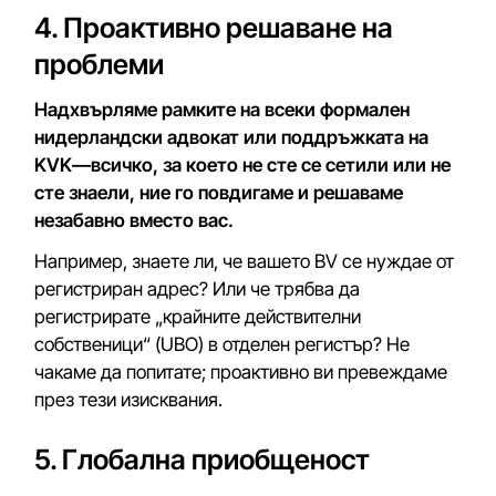
4. Проактивно решаване на
проблеми
Надхвърляме рамките на всеки формален
нидерландски адвокат или поддръжката на
KVK—всичко, за което не сте се сетили или не
сте знаели, ние го повдигаме и решаваме
незабавно вместо вас.
Например, знаете ли, че вашето BV се нуждае от
регистриран адрес? Или че трябва да
регистрирате „крайните действителни
собственици“ (UBO) в отделен регистър? Не
чакаме да попитате; проактивно ви превеждаме
през тези изисквания.
5. Глобална приобщеност