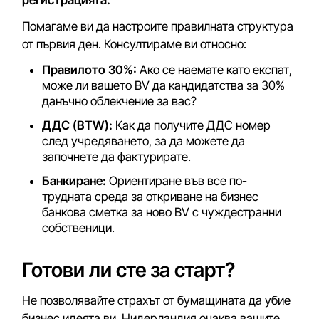
Помагаме ви да настроите правилната структура
от първия ден. Консултираме ви относно:
Правилото 30%:
Ако се наемате като експат,
може ли вашето BV да кандидатства за 30%
данъчно облекчение за вас?
ДДС (BTW):
Как да получите ДДС номер
след учредяването, за да можете да
започнете да фактурирате.
Банкиране:
Ориентиране във все по-
трудната среда за откриване на бизнес
банкова сметка за ново BV с чуждестранни
собственици.
Готови ли сте за старт?
Не позволявайте страхът от бумащината да убие
бизнес идеята ви. Нидерландия очаква вашите