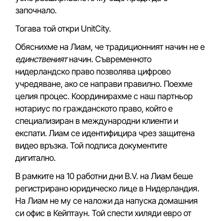
започнало.
Тогава той откри UnitCity.
Обяснихме на Лиам, че традиционният начин не е
единственият
начин. Съвременното
нидерландско право позволява цифрово
учредяване, ако се направи правилно. Поехме
целия процес. Координирахме с наш партньор
нотариус по гражданското право, който е
специализиран в международни клиенти и
експати. Лиам се идентифицира чрез защитена
видео връзка. Той подписа документите
дигитално.
В рамките на 10 работни дни B.V. на Лиам беше
регистрирано юридическо лице в Нидерландия.
На Лиам не му се наложи да напуска домашния
си офис в Кейптаун. Той спести хиляди евро от