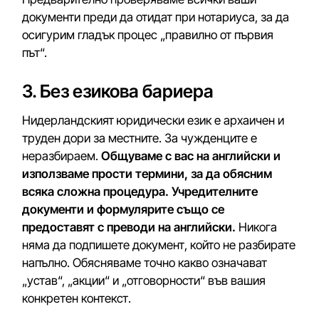
документи преди да отидат при нотариуса, за да
осигурим гладък процес „правилно от първия
път“.
3. Без езикова бариера
Нидерландският юридически език е архаичен и
труден дори за местните. За чужденците е
неразбираем.
Общуваме с вас на английски и
използваме прости термини, за да обясним
всяка сложна процедура. Учредителните
документи и формулярите също се
предоставят с преводи на английски.
Никога
няма да подпишете документ, който не разбирате
напълно. Обясняваме точно какво означават
„устав“, „акции“ и „отговорности“ във вашия
конкретен контекст.