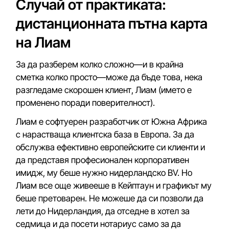
Случай от практиката:
дистанционната пътна карта
на Лиам
За да разберем колко сложно—и в крайна
сметка колко просто—може да бъде това, нека
разгледаме скорошен клиент, Лиам (името е
променено поради поверителност).
Лиам е софтуерен разработчик от Южна Африка
с нарастваща клиентска база в Европа. За да
обслужва ефективно европейските си клиенти и
да представя професионален корпоративен
имидж, му беше нужно нидерландско BV. Но
Лиам все още живееше в Кейптаун и графикът му
беше претоварен. Не можеше да си позволи да
лети до Нидерландия, да отседне в хотел за
седмица и да посети нотариус само за да