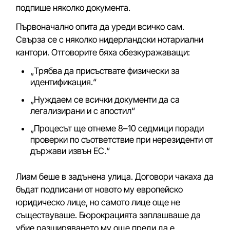
подпише няколко документа.
Първоначално опита да уреди всичко сам.
Свърза се с няколко нидерландски нотариални
кантори. Отговорите бяха обезкуражаващи:
„Трябва да присъствате физически за
идентификация.“
„Нуждаем се всички документи да са
легализирани и с апостил“
„Процесът ще отнеме 8–10 седмици поради
проверки по съответствие при нерезиденти от
държави извън ЕС.“
Лиам беше в задънена улица. Договори чакаха да
бъдат подписани от новото му европейско
юридическо лице, но самото лице още не
съществуваше. Бюрокрацията заплашваше да
убие разширяването му още преди да е