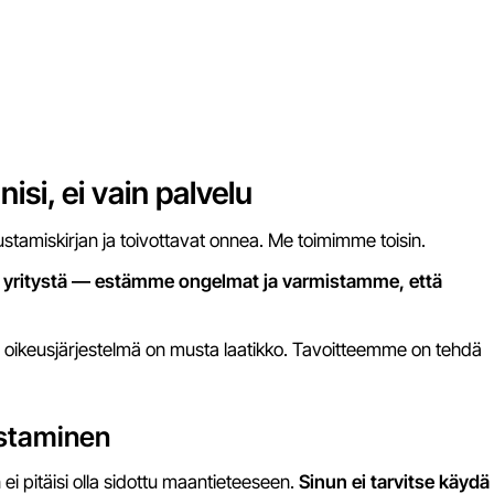
isi, ei vain palvelu
ustamiskirjan ja toivottavat onnea. Me toimimme toisin.
n yritystä — estämme ongelmat ja varmistamme, että
e oikeusjärjestelmä on musta laatikko. Tavoitteemme on tehdä
ustaminen
i pitäisi olla sidottu maantieteeseen.
Sinun ei tarvitse käydä