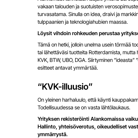
vakaan talouden ja suotuisten verosopimusten 
turvasatama. Sinulla on idea, draivi ja mark
tulppaanien ja teknologiahubien maassa.
Löysit vihdoin rohkeuden perustaa yrityks
Tämä on hetki, jolloin unelma usein törmää tode
tai lähettäväsi tuotteita Rotterdamista, mutt
KVK, BTW, UBO, DGA. Siirtyminen ”ideasta” ”oik
esitteet antavat ymmärtää.
“KVK-illuusio”
On yleinen harhaluulo, että käynti kauppakam
Todellisuudessa se on vasta lähtölaukaus.
Yrityksen rekisteröinti Alankomaissa vaiku
Hallinto, yhteisöverotus, oikeudelliset va
ymmärrystä.