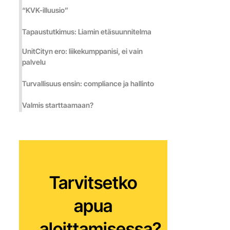
“KVK-illuusio”
Кыргызча
Tapaustutkimus: Liamin etäsuunnitelma
Кыргызча
UnitCityn ero: liikekumppanisi, ei vain
palvelu
Turvallisuus ensin: compliance ja hallinto
Lietuviškai
Valmis starttaamaan?
Lietuviškai
Tarvitsetko
apua
aloittamisessa?