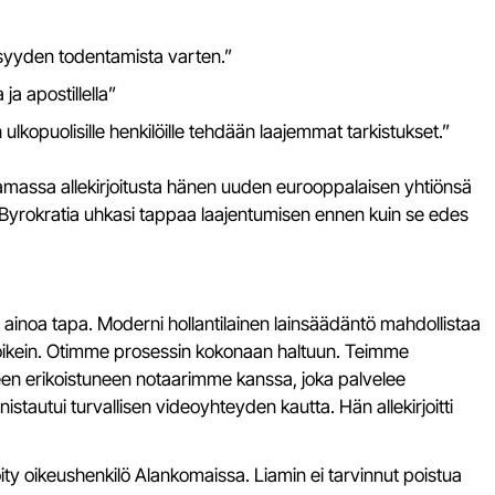
lisyyden todentamista varten.”
 ja apostillella”
ulkopuolisille henkilöille tehdään laajemmat tarkistukset.”
tamassa allekirjoitusta hänen uuden eurooppalaisen yhtiönsä
a. Byrokratia uhkasi tappaa laajentumisen ennen kuin se edes
le ainoa tapa. Moderni hollantilainen lainsäädäntö mahdollistaa
 oikein. Otimme prosessin kokonaan haltuun. Teimme
teen erikoistuneen notaarimme kanssa, joka palvelee
nistautui turvallisen videoyhteyden kautta. Hän allekirjoitti
öity oikeushenkilö Alankomaissa. Liamin ei tarvinnut poistua