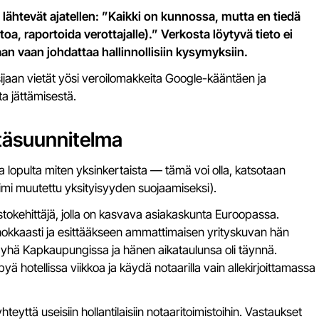
 lähtevät ajatellen: ”Kaikki on kunnossa, mutta en tiedä
toa, raportoida verottajalle).” Verkosta löytyvä tieto ei
n vaan johdattaa hallinnollisiin kysymyksiin.
ijaan vietät yösi veroilomakkeita Google-kääntäen ja
a jättämisestä.
täsuunnitelma
pulta miten yksinkertaista — tämä voi olla, katsotaan
imi muutettu yksityisyyden suojaamiseksi).
istokehittäjä, jolla on kasvava asiakaskunta Euroopassa.
hokkaasti ja esittääkseen ammattimaisen yrityskuvan hän
kin yhä Kapkaupungissa ja hänen aikataulunsa oli täynnä.
yä hotellissa viikkoa ja käydä notaarilla vain allekirjoittamassa
 yhteyttä useisiin hollantilaisiin notaaritoimistoihin. Vastaukset