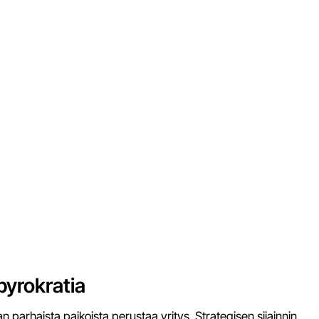
byrokratia
 parhaista paikoista perustaa yritys. Strategisen sijainnin,