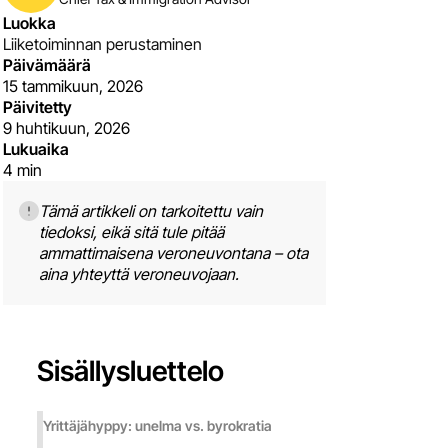
Română
Italiano
Luokka
Magyar
ქართული
Liiketoiminnan perustaminen
Päivämäärä
Português
Română
15 tammikuun, 2026
Magyar
Päivitetty
Português
9 huhtikuun, 2026
Lukuaika
Қазақ тілі
4 min
Tämä artikkeli on tarkoitettu vain
Қазақ тілі
tiedoksi, eikä sitä tule pitää
ammattimaisena veroneuvontana – ota
aina yhteyttä veroneuvojaan.
Српски језик
Sisällysluettelo
Српски језик
Yrittäjähyppy: unelma vs. byrokratia