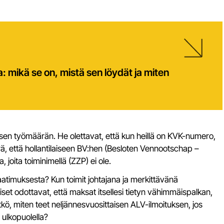
 mikä se on, mistä sen löydät ja miten
lkeisen työmäärän. He olettavat, että kun heillä on KVK-numero,
, että hollantilaiseen BV:hen (Besloten Vennootschap –
a, joita toiminimellä (ZZP) ei ole.
aatimuksesta? Kun toimit johtajana ja merkittävänä
et odottavat, että maksat itsellesi tietyn vähimmäispalkan,
ätkö, miten teet neljännesvuosittaisen ALV-ilmoituksen, jos
n ulkopuolella?