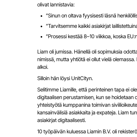
olivat lannistavia:
”Sinun on oltava fyysisesti läsnä henkilöl
”Tarvitsemme kaikki asiakirjat laillistettuina
”Prosessi kestää 8–10 viikkoa, koska EU:n 
Liam oli jumissa. Hänellä oli sopimuksia odot
nimissä, mutta yhtiötä ei ollut vielä olemass
alkoi.
Silloin hän löysi UnitCityn.
Selitimme Liamille, että perinteinen tapa ei o
digitaalisen perustamisen, kun se hoidetaan
yhteistyötä kumppanina toimivan siviilioikeu
kansainvälisiä asiakkaita ja expateja. Liam tun
asiakirjat digitaalisesti.
10 työpäivän kuluessa Liamin B.V. oli rekister