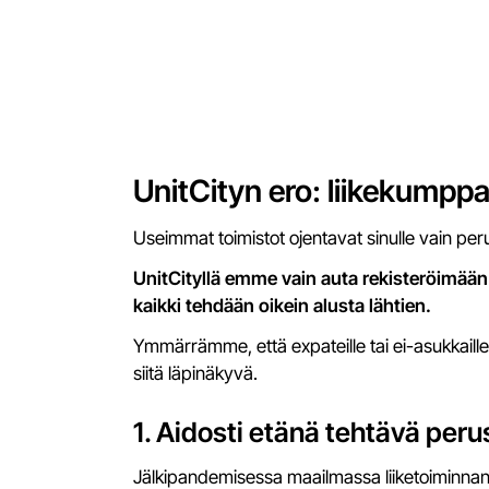
UnitCityn ero: liikekumppan
Useimmat toimistot ojentavat sinulle vain per
UnitCityllä emme vain auta rekisteröimää
kaikki tehdään oikein alusta lähtien.
Ymmärrämme, että expateille tai ei-asukkaill
siitä läpinäkyvä.
1. Aidosti etänä tehtävä per
Jälkipandemisessa maailmassa liiketoiminnan e