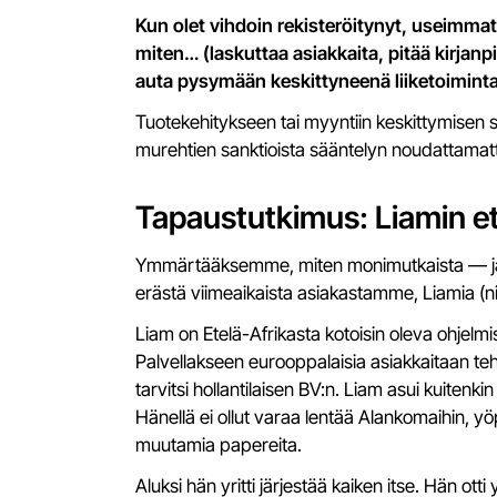
Kun olet vihdoin rekisteröitynyt, useimmat
miten… (laskuttaa asiakkaita, pitää kirjanpi
auta pysymään keskittyneenä liiketoimintaa
Tuotekehitykseen tai myyntiin keskittymisen s
murehtien sanktioista sääntelyn noudattamatt
Tapaustutkimus: Liamin e
Ymmärtääksemme, miten monimutkaista — ja lo
erästä viimeaikaista asiakastamme, Liamia (n
Liam on Etelä-Afrikasta kotoisin oleva ohjelm
Palvellakseen eurooppalaisia asiakkaitaan te
tarvitsi hollantilaisen BV:n. Liam asui kuiten
Hänellä ei ollut varaa lentää Alankomaihin, yöp
muutamia papereita.
Aluksi hän yritti järjestää kaiken itse. Hän otti