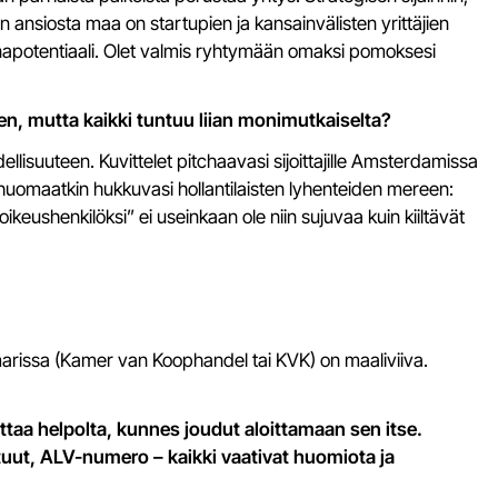
ansiosta maa on startupien ja kansainvälisten yrittäjien
kinapotentiaali. Olet valmis ryhtymään omaksi pomoksesi
en, mutta kaikki tuntuu liian monimutkaiselta?
llisuuteen. Kuvittelet pitchaavasi sijoittajille Amsterdamissa
a huomaatkin hukkuvasi hollantilaisten lyhenteiden mereen:
eushenkilöksi” ei useinkaan ole niin sujuvaa kuin kiiltävät
arissa (Kamer van Koophandel tai KVK) on maaliviiva.
ttaa helpolta, kunnes joudut aloittamaan sen itse.
stuut, ALV-numero – kaikki vaativat huomiota ja