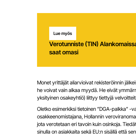
Lue myös
Verotunniste (TIN) Alankomaissa:
saat omasi
Monet yrittäjät aliarvioivat rekisteröinnin jä
he voivat vain alkaa myydä. He eivät ymmärrä
yksityinen osakeyhtiö) liittyy tiettyjä velvoitteit
Oletko esimerkiksi tietoinen ”DGA-palkka” -v
osakkeenomistajana, Hollannin veroviranomais
jota verotetaan eri tavoin kuin osinkoja. Tied
sinulla on asiakkaita sekä EU:n sisällä että se