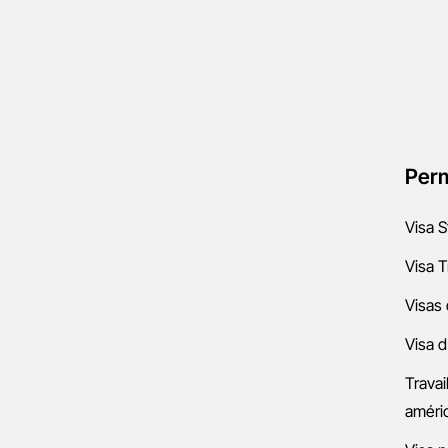
Perm
Visa S
Visa T
Visas 
Visa d
Travai
améri