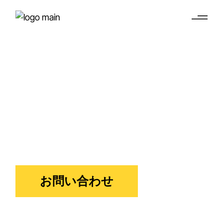
30％ルーリング申
請（エクスパット
税制優遇）
アメリカ企業家および国際的な人材のためのオ
ランダ税務申告
お問い合わせ