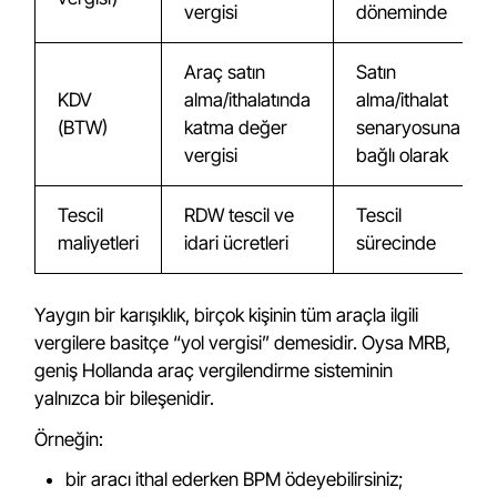
vergisi
döneminde
Araç satın
Satın
KDV
alma/ithalatında
alma/ithalat
(BTW)
katma değer
senaryosuna
vergisi
bağlı olarak
Tescil
RDW tescil ve
Tescil
maliyetleri
idari ücretleri
sürecinde
Yaygın bir karışıklık, birçok kişinin tüm araçla ilgili
vergilere basitçe “yol vergisi” demesidir. Oysa MRB,
geniş Hollanda araç vergilendirme sisteminin
yalnızca bir bileşenidir.
Örneğin:
bir aracı ithal ederken BPM ödeyebilirsiniz;