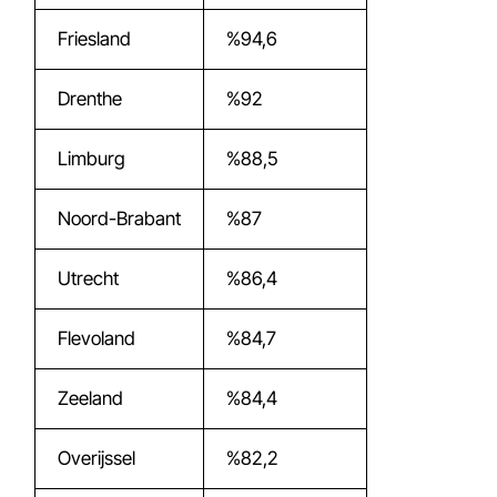
Friesland
%94,6
Drenthe
%92
Limburg
%88,5
Noord-Brabant
%87
Utrecht
%86,4
Flevoland
%84,7
Zeeland
%84,4
Overijssel
%82,2