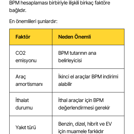
BPM hesaplaması birbiriyle ilişkili birkaç faktöre
bağlıdır.
En önemlileri şunlardır:
Faktör
Neden Önemli
CO2
BPM tutarının ana
emisyonu
belirleyicisi
Araç
İkinci el araçlar BPM indirimi
amortismanı
alabilir
İthalat
İthal araçlar için BPM
durumu
değerlendirmesi gerekir
Benzin, dizel, hibrit ve EV
Yakıt türü
için muamele farklıdır