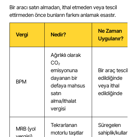
Bir aracı satın almadan, ithal etmeden veya tescil
ettirmeden önce bunların farkını anlamak esastır.
Ne Zaman
Vergi
Nedir?
Uygulanır?
Ağırlıklı olarak
CO₂
emisyonuna
Bir araç tescil
dayanan bir
edildiğinde
BPM
defaya mahsus
veya ithal
satın
edildiğinde
alma/ithalat
vergisi
Tekrarlanan
Süregelen
MRB (yol
motorlu taşıtlar
sahiplik/kullanım
vergisi)