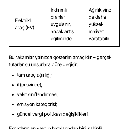
İndirimli
Ağırlık yine
oranlar
de daha
Elektrikli
uygulanır,
yüksek
araç (EV)
ancak artış
maliyet
eğiliminde
yaratabilir
Bu rakamlar yalnızca gösterim amaçlıdır – gerçek
tutarlar şu unsurlara göre değişir:
tam araç ağırlığı;
il (province);
yakıt sınıflandırması;
emisyon kategorisi;
güncel vergi politikası değişiklikleri.
Expatların en yaygın hatalarından biri, sahiplik