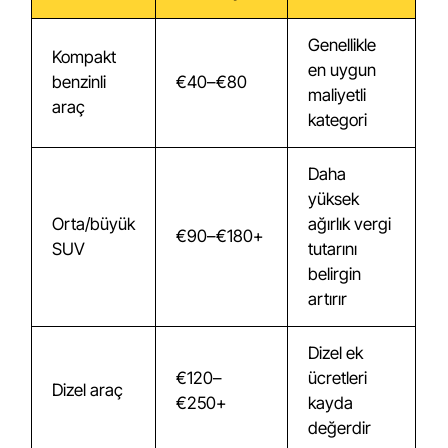
Genellikle
Kompakt
en uygun
benzinli
€40–€80
maliyetli
araç
kategori
Daha
yüksek
Orta/büyük
ağırlık vergi
€90–€180+
SUV
tutarını
belirgin
artırır
Dizel ek
€120–
ücretleri
Dizel araç
€250+
kayda
değerdir