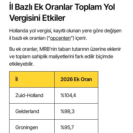
İl Bazlı Ek Oranlar Toplam Yol
Vergisini Etkiler
Hollanda yol vergisi, kayıtlı olunan yere göre değişen
il bazlı ek oranları (“
opcenten
”) içerir.
Bu ek oranlar, MRB’nin taban tutarının üzerine eklenir
ve toplam sahiplik maliyetlerini fark edilir biçimde
etkileyebilir.
İl
2026 Ek Oran
Zuid-Holland
%104,4
Gelderland
%98,3
Groningen
%95,7