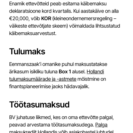
Enamik ettevõtteid peab esitama käibemaksu
deklaratsioone kord kvartalis. Kui aastakäive on alla
€20,000, võib
KOR
(kleineondernemersregeling –
väikeste ettevõtjate skeem) võimaldada lihtsustatud
käibemaksuarvestust.
Tulumaks
Eenmanszaak’i omanike puhul maksustatakse
ärikasum isikliku tuluna
Box 1
alusel.
Hollandi
tulumaksumäärade ja -astmete
mõistmine on
finantsplaneerimise jaoks hädavajalik.
Töötasumaksud
BV juhatuse liikmed, kes on oma ettevõtte palgal,
peavad arvestama töötasumaksudega.
Palga
maksukrediit Hollandis
võib asjakohastel juhtudel