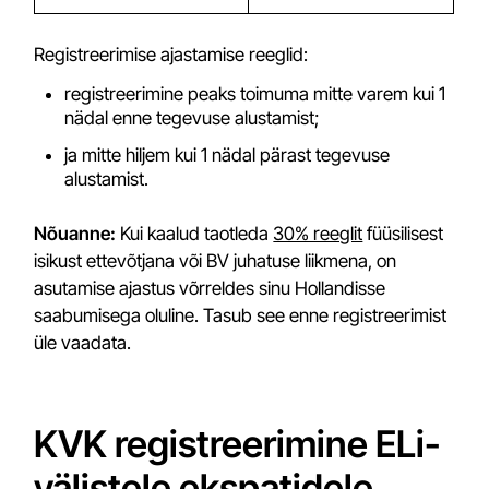
Registreerimise ajastamise reeglid:
registreerimine peaks toimuma mitte varem kui 1
nädal enne tegevuse alustamist;
ja mitte hiljem kui 1 nädal pärast tegevuse
alustamist.
Nõuanne:
Kui kaalud taotleda
30% reeglit
füüsilisest
isikust ettevõtjana või BV juhatuse liikmena, on
asutamise ajastus võrreldes sinu Hollandisse
saabumisega oluline. Tasub see enne registreerimist
üle vaadata.
KVK registreerimine ELi-
välistele ekspatidele