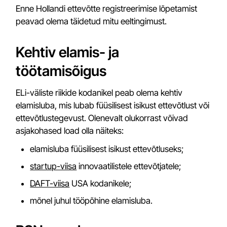
Enne Hollandi ettevõtte registreerimise lõpetamist
peavad olema täidetud mitu eeltingimust.
Kehtiv elamis- ja
töötamisõigus
ELi-väliste riikide kodanikel peab olema kehtiv
elamisluba, mis lubab füüsilisest isikust ettevõtlust või
ettevõtlustegevust. Olenevalt olukorrast võivad
asjakohased load olla näiteks:
elamisluba füüsilisest isikust ettevõtluseks;
startup-viisa
innovaatilistele ettevõtjatele;
DAFT-viisa
USA kodanikele;
mõnel juhul tööpõhine elamisluba.