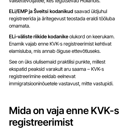
välisettevõtjatele, kes tegutsevad Hollandis.
ELi/EMP ja Šveitsi kodanikud
saavad üldjuhul
registreerida ja äritegevust teostada eraldi tööluba
omamata.
ELi-väliste riikide kodanike
olukord on keerukam.
Enamik vajab enne KVK-s registreerimist kehtivat
elamisluba, mis annab õiguse ettevõtluseks.
See on üks olulisemaid praktilisi punkte, millest
ekspatid peaksid varakult aru saama – KVK-s
registreerimine eeldab eelnevat
immigratsiooninõuetele vastavust, mitte vastupidi.
Mida on vaja enne KVK-s
registreerimist