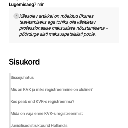
Lugemisaeg
7 min
Käesolev artikkel on mõeldud üksnes
teavitamiseks ega tohiks olla käsitletav
professionaalse maksualase nõustamisena –
pöörduge alati maksuspetsialisti poole.
Sisukord
Sissejuhatus
Mis on KVK ja miks registreerimine on oluline?
Kes peab end KVK-s registreerima?
Mida on vaja enne KVK-s registreerimist
Juriidilised struktuurid Hollandis