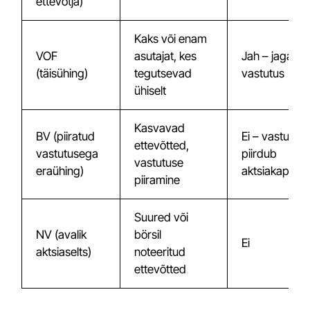
ettevõtja)
Kaks või enam
VOF
asutajat, kes
Jah – jagatud
(täisühing)
tegutsevad
vastutus
ühiselt
Kasvavad
BV (piiratud
Ei – vastutus
ettevõtted,
vastutusega
piirdub
vastutuse
eraühing)
aktsiakapitali
piiramine
Suured või
NV (avalik
börsil
Ei
aktsiaselts)
noteeritud
ettevõtted