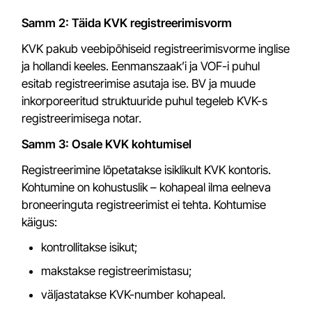
Samm 2: Täida KVK registreerimisvorm
KVK pakub veebipõhiseid registreerimisvorme inglise
ja hollandi keeles. Eenmanszaak’i ja VOF-i puhul
esitab registreerimise asutaja ise. BV ja muude
inkorporeeritud struktuuride puhul tegeleb KVK-s
registreerimisega notar.
Samm 3: Osale KVK kohtumisel
Registreerimine lõpetatakse isiklikult KVK kontoris.
Kohtumine on kohustuslik – kohapeal ilma eelneva
broneeringuta registreerimist ei tehta. Kohtumise
käigus:
kontrollitakse isikut;
makstakse registreerimistasu;
väljastatakse KVK-number kohapeal.