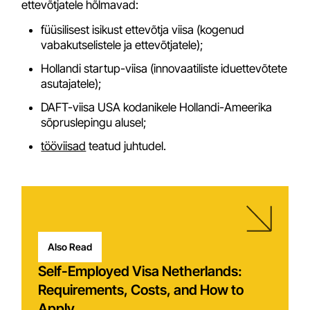
ettevõtjatele hõlmavad:
füüsilisest isikust ettevõtja viisa (kogenud
vabakutselistele ja ettevõtjatele);
Hollandi startup-viisa (innovaatiliste iduettevõtete
asutajatele);
DAFT-viisa USA kodanikele Hollandi-Ameerika
sõpruslepingu alusel;
tööviisad
teatud juhtudel.
Also Read
Self-Employed Visa Netherlands:
Requirements, Costs, and How to
Apply