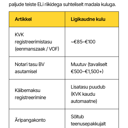
paljude teiste ELi riikidega suhteliselt madala kuluga.
Artikkel
Ligikaudne kulu
KVK
registreerimistasu
~€85–€100
(eenmanszaak / VOF)
Notari tasu BV
Muutuv (tavaliselt
asutamisel
€500–€1,500+)
Lisatasu puudub
Käibemaksu
(KVK kaudu
registreerimine
automaatne)
Sõltub
Äripangakonto
teenusepakkujalt