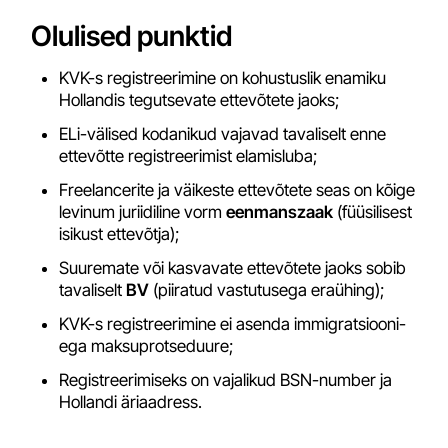
Olulised punktid
KVK-s registreerimine on kohustuslik enamiku
Hollandis tegutsevate ettevõtete jaoks;
ELi-välised kodanikud vajavad tavaliselt enne
ettevõtte registreerimist elamisluba;
Freelancerite ja väikeste ettevõtete seas on kõige
levinum juriidiline vorm
eenmanszaak
(füüsilisest
isikust ettevõtja);
Suuremate või kasvavate ettevõtete jaoks sobib
tavaliselt
BV
(piiratud vastutusega eraühing);
KVK-s registreerimine ei asenda immigratsiooni-
ega maksuprotseduure;
Registreerimiseks on vajalikud BSN-number ja
Hollandi äriaadress.