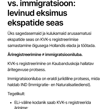
vs. immigratsioon:
levinud eksimus
ekspatide seas
Üks sagedasemaid ja kulukamaid arusaamatusi
ekspatide seas on KVK-s registreerimise
samastamine õigusega Hollandis elada ja töötada.
Äriregistreerimine ≠ immigratsiooniluba.
KVK-s registreerimine on Kaubanduskoja hallatav
äritegevuse protsess.
Immigratsiooniluba on eraldi juriidiline protsess, mida
haldab IND (Immigratie- en Naturalisatiedienst).
Tegelikult:
ELi-väline kodanik saab KVK-s registreerida
ärinime;