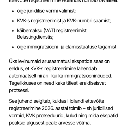
Ettevõtte registreerimine Hollandis hõlmab tavaliselt:
õige juriidilise vormi valimist;
KVK-s registreerimist ja KVK-numbri saamist;
käibemaksu (VAT) registreerimist
Belastingdienstis;
õige immigratsiooni- ja elamisstaatuse tagamist.
Üks levinumaid arusaamatusi ekspatide seas on
eeldus, et KVK-s registreerimine lahendab
automaatselt nii äri- kui ka immigratsiooninõuded.
Tegelikkuses on need kaks täiesti eraldiseisvat
protsessi.
See juhend selgitab, kuidas Hollandi ettevõtte
registreerimine 2026. aastal toimib – sh juriidilised
vormid, KVK protseduurid, kulud ning mida ekspatid
peaksid algusest peale arvesse võtma.