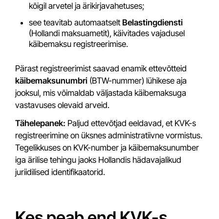
kõigil arvetel ja ärikirjavahetuses;
see teavitab automaatselt
Belastingdiensti
(Hollandi maksuametit), käivitades vajadusel
käibemaksu registreerimise.
Pärast registreerimist saavad enamik ettevõtteid
käibemaksunumbri
(BTW-nummer) lühikese aja
jooksul, mis võimaldab väljastada käibemaksuga
vastavuses olevaid arveid.
Tähelepanek:
Paljud ettevõtjad eeldavad, et KVK-s
registreerimine on üksnes administratiivne vormistus.
Tegelikkuses on KVK-number ja käibemaksunumber
iga ärilise tehingu jaoks Hollandis hädavajalikud
juriidilised identifikaatorid.
Kes peab end KVK-s