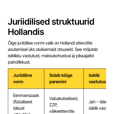
Juriidilised struktuurid
Hollandis
Õige juriidilise vormi valik on Hollandi ettevõtte
asutamisel üks olulisemaid otsuseid. See mõjutab
isiklikku vastutust, maksukohustusi ja pikaajalist
paindlikkust.
Juriidiline
Sobib kõige
Isiklik
vorm
paremini
vastutus
Eenmanszaak
Vabakutselised,
(füüsilisest
Jah – täielik
ZZP,
isikust
isiklik vastutu
väikeettevõte