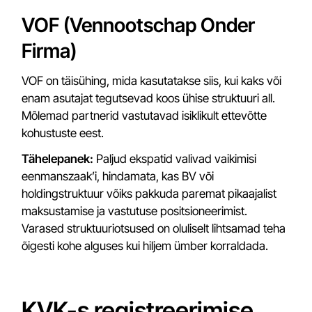
VOF (Vennootschap Onder
Firma)
VOF on täisühing, mida kasutatakse siis, kui kaks või
enam asutajat tegutsevad koos ühise struktuuri all.
Mõlemad partnerid vastutavad isiklikult ettevõtte
kohustuste eest.
Tähelepanek:
Paljud ekspatid valivad vaikimisi
eenmanszaak’i, hindamata, kas BV või
holdingstruktuur võiks pakkuda paremat pikaajalist
maksustamise ja vastutuse positsioneerimist.
Varased struktuuriotsused on oluliselt lihtsamad teha
õigesti kohe alguses kui hiljem ümber korraldada.
KVK-s registreerimise