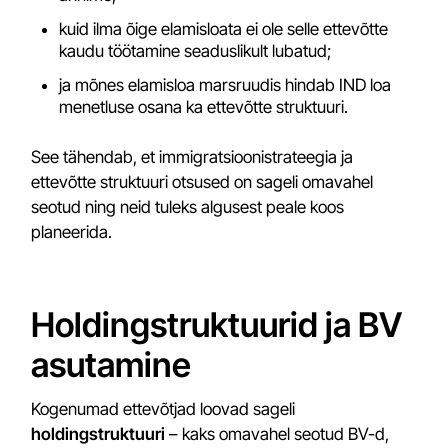
kuid ilma õige elamisloata ei ole selle ettevõtte
kaudu töötamine seaduslikult lubatud;
ja mõnes elamisloa marsruudis hindab IND loa
menetluse osana ka ettevõtte struktuuri.
See tähendab, et immigratsioonistrateegia ja
ettevõtte struktuuri otsused on sageli omavahel
seotud ning neid tuleks algusest peale koos
planeerida.
Holdingstruktuurid ja BV
asutamine
Kogenumad ettevõtjad loovad sageli
holdingstruktuuri
– kaks omavahel seotud BV-d,