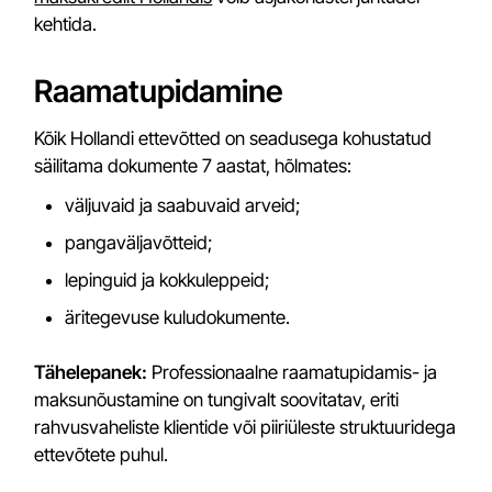
kehtida.
Raamatupidamine
Kõik Hollandi ettevõtted on seadusega kohustatud
säilitama dokumente 7 aastat, hõlmates:
väljuvaid ja saabuvaid arveid;
pangaväljavõtteid;
lepinguid ja kokkuleppeid;
äritegevuse kuludokumente.
Tähelepanek:
Professionaalne raamatupidamis- ja
maksunõustamine on tungivalt soovitatav, eriti
rahvusvaheliste klientide või piiriüleste struktuuridega
ettevõtete puhul.