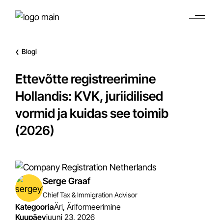
Blogi
❮
Ettevõtte registreerimine
Hollandis: KVK, juriidilised
vormid ja kuidas see toimib
(2026)
Serge Graaf
Chief Tax & Immigration Advisor
Kategooria
Äri
,
Äriformeerimine
Kuupäev
juuni 23, 2026