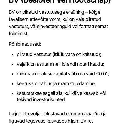
BV on piiratud vastutusega eraühing – kõige
tavalisem ettevõtte vorm, kui on vaja piiratud
vastutust, välisinvesteeringuid või formaalsemat
toimimist.
Põhiomadused:
piiratud vastutus (isiklik vara on kaitstud);
vajalik on asutamine Hollandi notari kaudu;
minimaalne aktsiakapital võib olla vaid €0.01;
keerukam haldus ja raamatupidamine;
kasutatakse sageli siis, kui käive kasvab või
tekivad investorisuhted.
Paljud ettevõtjad alustavad eenmanszaak’ina ja
liiguvad tegevuse kasvades hiljem BV-le.