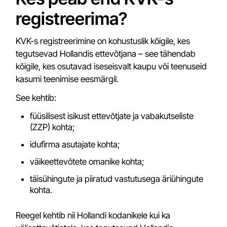
registreerima?
KVK-s registreerimine on kohustuslik kõigile, kes
tegutsevad Hollandis ettevõtjana – see tähendab
kõigile, kes osutavad iseseisvalt kaupu või teenuseid
kasumi teenimise eesmärgil.
See kehtib:
füüsilisest isikust ettevõtjate ja vabakutseliste
(ZZP) kohta;
idufirma asutajate kohta;
väikeettevõtete omanike kohta;
täisühingute ja piiratud vastutusega äriühingute
kohta.
Reegel kehtib nii Hollandi kodanikele kui ka