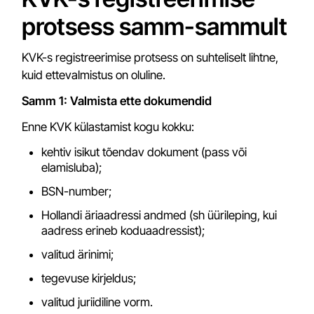
protsess samm-sammult
KVK-s registreerimise protsess on suhteliselt lihtne,
kuid ettevalmistus on oluline.
Samm 1: Valmista ette dokumendid
Enne KVK külastamist kogu kokku:
kehtiv isikut tõendav dokument (pass või
elamisluba);
BSN-number;
Hollandi äriaadressi andmed (sh üürileping, kui
aadress erineb koduaadressist);
valitud ärinimi;
tegevuse kirjeldus;
valitud juriidiline vorm.